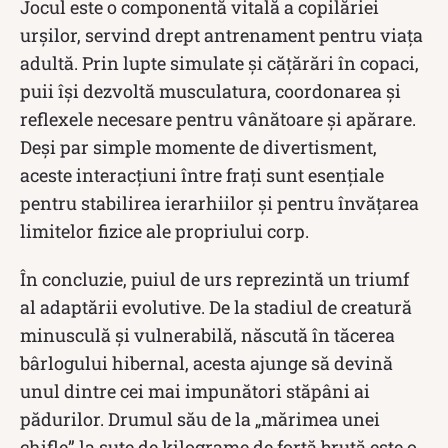
Jocul este o componentă vitală a copilăriei
urșilor, servind drept antrenament pentru viața
adultă. Prin lupte simulate și cățărări în copaci,
puii își dezvoltă musculatura, coordonarea și
reflexele necesare pentru vânătoare și apărare.
Deși par simple momente de divertisment,
aceste interacțiuni între frați sunt esențiale
pentru stabilirea ierarhiilor și pentru învățarea
limitelor fizice ale propriului corp.
În concluzie, puiul de urs reprezintă un triumf
al adaptării evolutive. De la stadiul de creatură
minusculă și vulnerabilă, născută în tăcerea
bârlogului hibernal, acesta ajunge să devină
unul dintre cei mai impunători stăpâni ai
pădurilor. Drumul său de la „mărimea unei
chifle” la sute de kilograme de forță brută este o