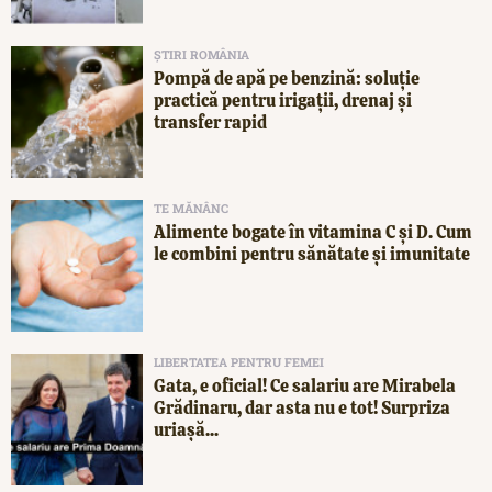
ȘTIRI ROMÂNIA
Pompă de apă pe benzină: soluție
practică pentru irigații, drenaj și
transfer rapid
TE MĂNÂNC
Alimente bogate în vitamina C și D. Cum
le combini pentru sănătate și imunitate
LIBERTATEA PENTRU FEMEI
Gata, e oficial! Ce salariu are Mirabela
Grădinaru, dar asta nu e tot! Surpriza
uriașă...