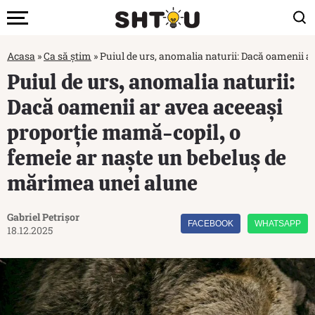
Acasa
»
Ca să știm
»
Puiul de urs, anomalia naturii: Dacă oamenii a
Puiul de urs, anomalia naturii:
Dacă oamenii ar avea aceeași
proporție mamă-copil, o
femeie ar naște un bebeluș de
mărimea unei alune
Gabriel Petrișor
FACEBOOK
WHATSAPP
18.12.2025