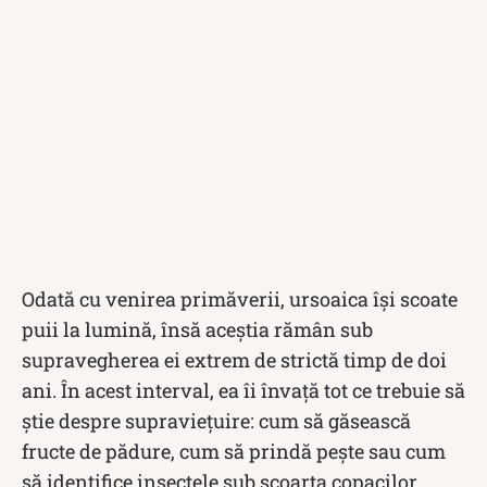
Odată cu venirea primăverii, ursoaica își scoate
puii la lumină, însă aceștia rămân sub
supravegherea ei extrem de strictă timp de doi
ani. În acest interval, ea îi învață tot ce trebuie să
știe despre supraviețuire: cum să găsească
fructe de pădure, cum să prindă pește sau cum
să identifice insectele sub scoarța copacilor.