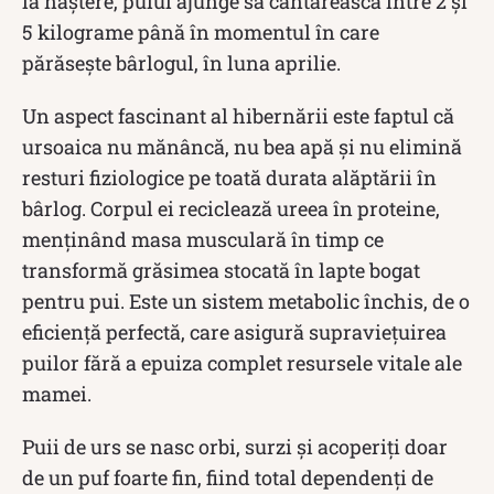
la naștere, puiul ajunge să cântărească între 2 și
5 kilograme până în momentul în care
părăsește bârlogul, în luna aprilie.
Un aspect fascinant al hibernării este faptul că
ursoaica nu mănâncă, nu bea apă și nu elimină
resturi fiziologice pe toată durata alăptării în
bârlog. Corpul ei reciclează ureea în proteine,
menținând masa musculară în timp ce
transformă grăsimea stocată în lapte bogat
pentru pui. Este un sistem metabolic închis, de o
eficiență perfectă, care asigură supraviețuirea
puilor fără a epuiza complet resursele vitale ale
mamei.
Puii de urs se nasc orbi, surzi și acoperiți doar
de un puf foarte fin, fiind total dependenți de