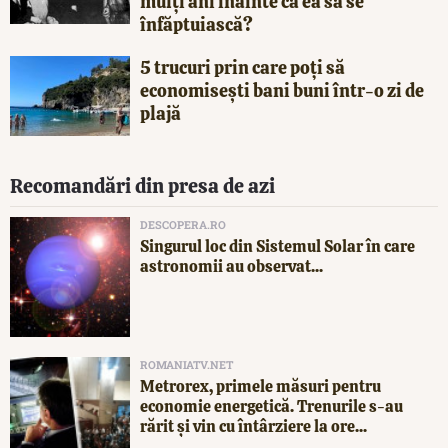
mulți ani înainte ca ea să se
înfăptuiască?
5 trucuri prin care poți să
economisești bani buni într-o zi de
plajă
Recomandări din presa de azi
DESCOPERA.RO
Singurul loc din Sistemul Solar în care
astronomii au observat...
ROMANIATV.NET
Metrorex, primele măsuri pentru
economie energetică. Trenurile s-au
rărit și vin cu întârziere la ore...