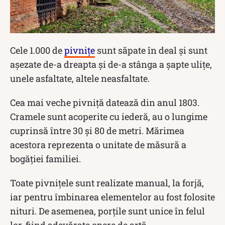
Cele 1.000 de
pivnițe
sunt săpate în deal și sunt
așezate de-a dreapta și de-a stânga a șapte ulițe,
unele asfaltate, altele neasfaltate.
Cea mai veche pivniță datează din anul 1803.
Cramele sunt acoperite cu iederă, au o lungime
cuprinsă între 30 și 80 de metri. Mărimea
acestora reprezenta o unitate de măsură a
bogăției familiei.
Toate pivnițele sunt realizate manual, la forjă,
iar pentru îmbinarea elementelor au fost folosite
nituri. De asemenea, porțile sunt unice în felul
lor, fiind adevărate opere de artă