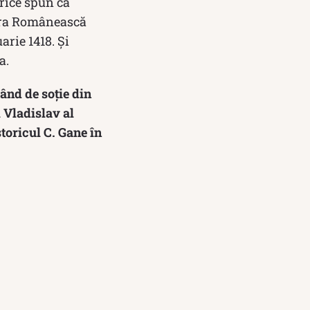
orice spun că
Țara Românească
arie 1418. Și
a.
uând de soţie din
 Vladislav al
storicul C. Gane în