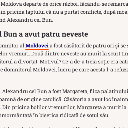
t Moldova departe de orice război, făcându-se remarc
n pricina faptului că nu a purtat conflicte, după mo
fiind Alexandru cel Bun.
 Bun a avut patru neveste
omnitor al
Moldovei
a fost căsătorit de patru ori și s
elor vremuri. Două dintre neveste au murit la scurt ti
torul a divorţat. Motivul? Ce-a de-a treia soție era cato
e domnitorul Moldovei, lucru pe care acesta l-a refuza
 Alexandru cel Bun a fost Margareta, fiica palatinulu
oamnă de origine catolică. Căsătoria a avut loc înain
 Din pricina bolilor vremurilor, Margareta a murit la
 înmormântată în biserica ridicată de soţul său.