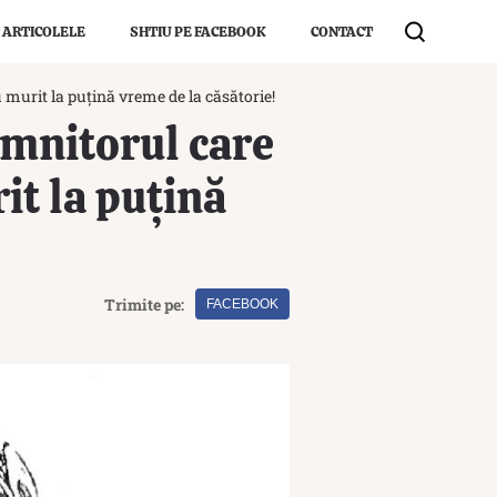
 ARTICOLELE
SHTIU PE FACEBOOK
CONTACT
 murit la puțină vreme de la căsătorie!
omnitorul care
it la puțină
Trimite pe:
FACEBOOK