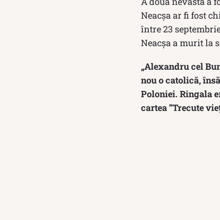
A doua nevastă a fo
Neacşa ar fi fost chi
între 23 septembrie
Neacșa a murit la s
„Alexandru cel Bun,
nou o catolică, îns
Poloniei. Ringala er
cartea ”Trecute vi