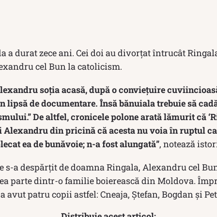
a a durat zece ani. Cei doi au divorțat întrucât Ringala
exandru cel Bun la catolicism.
Alexandru soţia acasă, după o convieţuire cuviincioasă
, din lipsă de documentare. Însă bănuiala trebuie să cad
smului.” De altfel, cronicele polone arată lămurit că ‘
ei Alexandru din pricină că acesta nu voia în ruptul c
plecat ea de bunăvoie; n-a fost alungată”
, notează isto
re s-a despărţit de doamna Ringala, Alexandru cel Bun
cea parte dintr-o familie boierească din Moldova. Îm
 avut patru copii astfel: Cneaja, Ştefan, Bogdan şi Pe
Distribuie acest articol: