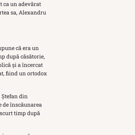
at ca un adevărat
artea sa, Alexandru
e spune că era un
mp după căsătorie,
lică și a încercat
t, fiind un ortodox
i Ştefan din
te de înscăunarea
 scurt timp după