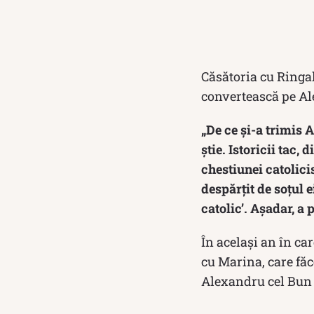
Căsătoria cu Ringal
convertească pe Al
„De ce şi-a trimis 
ştie. Istoricii tac
chestiunei catolici
despărţit de soţul 
catolic’. Aşadar, a 
În acelaşi an în ca
cu Marina, care fă
Alexandru cel Bun a