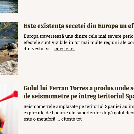
Este existența secetei din Europa un efe
Europa traversează una dintre cele mai severe perioa
efectele sunt vizibile în tot mai multe regiuni ale c
din vestul și...
citește tot
Golul lui Ferran Torres a produs unde s
de seismometre pe întreg teritoriul Sp
Seismometrele amplasate pe teritoriul Spaniei au în
exploziile de bucurie ale suporterilor după golul de
este o metaforă....
citește tot