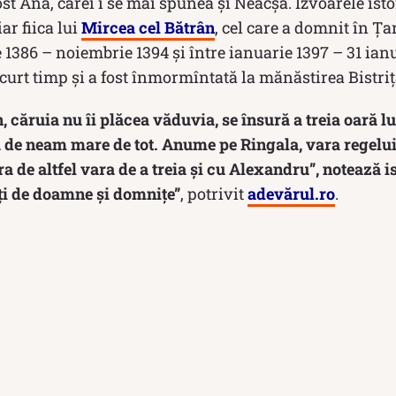
st Ana, cărei i se mai spunea şi Neacşa. Izvoarele ist
ar fiica lui
Mircea cel Bătrân
, cel care a domnit în 
 1386 – noiembrie 1394 și între ianuarie 1397 – 31 ianu
curt timp și a fost înmormîntată la mănăstirea Bistriţ
 căruia nu îi plăcea văduvia, se însură a treia oară l
ă de neam mare de tot. Anume pe Ringala, vara regelui
a de altfel vara de a treia şi cu Alexandru”, notează i
eţi de doamne şi domniţe”
, potrivit
adevărul.ro
.