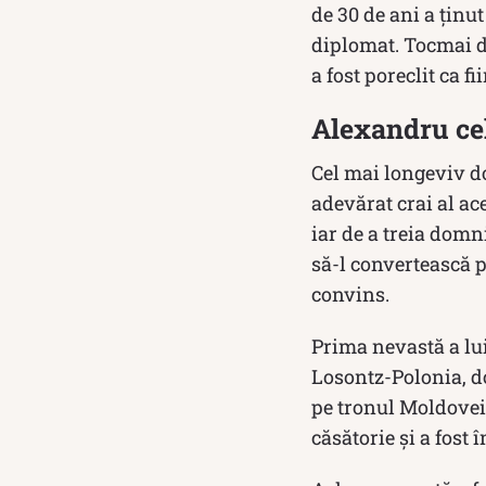
de 30 de ani a ținu
diplomat. Tocmai di
a fost poreclit ca 
Alexandru cel
Cel mai longeviv d
adevărat crai al ac
iar de a treia domni
să-l convertească p
convins.
Prima nevastă a lui
Losontz-Polonia, d
pe tronul Moldovei.
căsătorie şi a fost