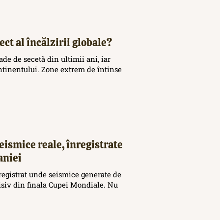
ct al încălzirii globale?
de de secetă din ultimii ani, iar
ontinentului. Zone extrem de întinse
eismice reale, înregistrate
aniei
registrat unde seismice generate de
cisiv din finala Cupei Mondiale. Nu