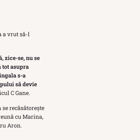
 a vrut să-l
, zice-se, nu se
ă tot asupra
Ringala s-a
apului să devie
ricul C Gane.
 se recăsătoreşte
preună cu Marina,
tru Aron.