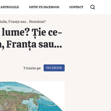
 ARTICOLELE
SHTIU PE FACEBOOK
CONTACT
 Italia, Franța sau… România?
n lume? Ție ce-
ia, Franța sau…
Trimite pe:
FACEBOOK