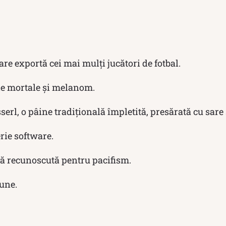
re exportă cei mai mulți jucători de fotbal.
le mortale și melanom.
erl, o pâine tradițională împletită, presărată cu sare
rie software.
ă recunoscută pentru pacifism.
iune.