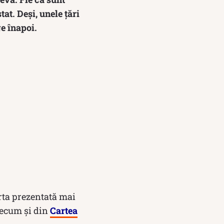
at. Deși, unele țări
e înapoi.
rta prezentată mai
precum și din
Cartea