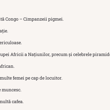
tă Congo – Cimpanzeii pigmei.
ție.
ericuloase.
 Cupei Africii a Națiunilor, precum și celebrele piramid
african.
multe femei pe cap de locuitor.
re muncesc.
multă cafea.