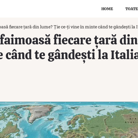
HOME
TOATE
asă fiecare țară din lume? Ție ce-ți vine în minte când te gândești la
 faimoasă fiecare țară di
e când te gândești la Ital