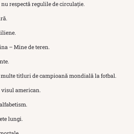
 nu respectă regulile de circulație.
ră.
iliene.
ina – Mine de teren.
nte.
 multe titluri de campioană mondială la fotbal.
e visul american.
alfabetism.
te lungi.
mortale.