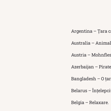
Argentina – Țara ca
Australia – Anima
Austria – Mohnfless
Azerbaijan – Pirate
Bangladesh – O țar
Belarus – Înțelepc
Belgia – Relaxare.