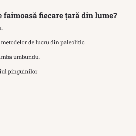
e faimoas
ă
fiecare țară din lume?
u.
 metodelor de lucru din paleolitic.
limba umbundu.
ul pinguinilor.