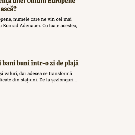
tența unei Uniuni Europene
iască?
opene, numele care ne vin cel mai
 Konrad Adenauer. Cu toate acestea,
 bani buni într-o zi de plajă
și valuri, dar adesea se transformă
icate din stațiuni. De la șezlonguri...