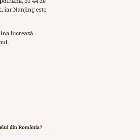
olitană, cu 44 de
, iar Nanjing este
China lucrează
pul.
celui din România?