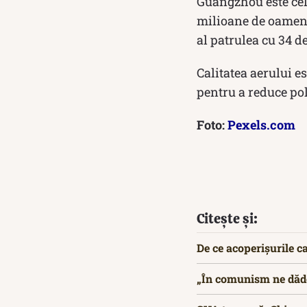
Guangzhou este cel
milioane de oameni,
al patrulea cu 34 de
Calitatea aerului e
pentru a reduce pol
Foto:
Pexels.com
Citește și:
De ce acoperișurile c
„În comunism ne dăde