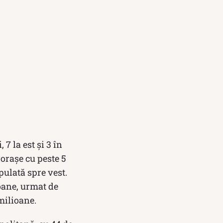
7 la est și 3 în
orașe cu peste 5
ulată spre vest.
oane, urmat de
milioane.