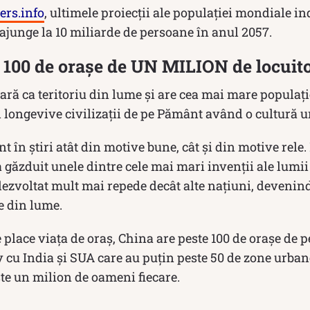
rs.info
, ultimele proiecții ale populației mondiale in
ajunge la 10 miliarde de persoane în anul 2057.
 100 de orașe de UN MILION de locuito
țară ca teritoriu din lume și are cea mai mare populați
 longevive civilizații de pe Pământ având o cultură un
t în știri atât din motive bune, cât și din motive rele
 a găzduit unele dintre cele mai mari invenții ale lumii
 dezvoltat mult mai repede decât alte națiuni, devenind
 din lume.
e place viața de oraș, China are peste 100 de orașe de p
cu India și SUA care au puțin peste 50 de zone urban
te un milion de oameni fiecare.