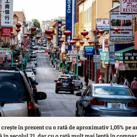
crește în prezent cu o rată de aproximativ 1,05% pe a
 în secolul 21, dar cu o rată mult mai lentă în compar