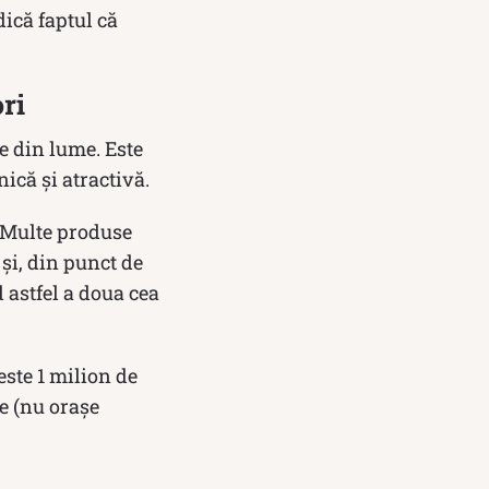
dică faptul că
ri
e din lume. Este
ică și atractivă.
. Multe produse
 și, din punct de
 astfel a doua cea
este 1 milion de
e (nu orașe