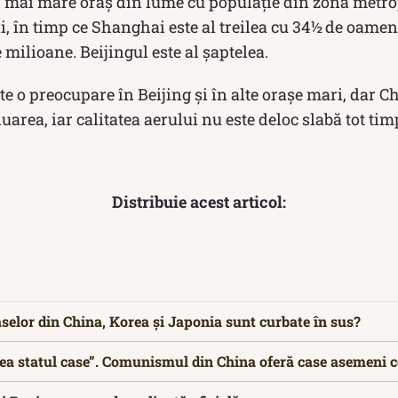
 mai mare oraș din lume cu populație din zona metrop
 în timp ce Shanghai este al treilea cu 34½ de oameni
 milioane. Beijingul este al șaptelea.
ste o preocupare în Beijing și în alte orașe mari, dar 
uarea, iar calitatea aerului nu este deloc slabă tot tim
Distribuie acest articol:
aselor din China, Korea și Japonia sunt curbate în sus?
a statul case”. Comunismul din China oferă case asemeni 