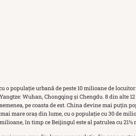
u o populație urbană de peste 10 milioane de locuitori, 
 Yangtze: Wuhan, Chongqing și Chengdu. 8 din alte 12 
semenea, pe coasta de est. China devine mai puțin pop
 mai mare oraș din lume, cu o populație cu 30 de mili
ilioane, în timp ce Beijingul este al patrulea cu 21½ 