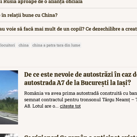
 Rusia aproape de o alianță oficială
 în relații bune cu China?
au voie să facă mai mult de un copil? Ce dezechilibre a creat
locuitori
china
china a patra tara din lume
De ce este nevoie de autostrăzi în caz d
autostrada A7 de la București la Iași?
România va avea prima autostradă construită cu ban
semnat contractul pentru tronsonul Târgu Neamț – T
A8. Lotul are o...
citește tot