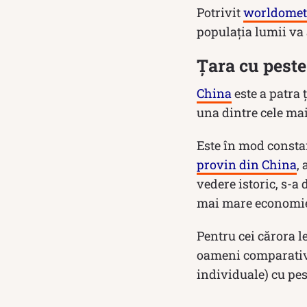
Potrivit
worldomete
populația lumii va 
Țara cu peste
China
este a patra 
una dintre cele mai
Este în mod constan
provin din China
,
vedere istoric, s-a
mai mare economie
Pentru cei cărora l
oameni comparativ 
individuale) cu pes