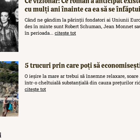
Ce vizionar! Ce român a anticipat exis
cu mulți ani înainte ca ea să se înfăptu
Când ne gândim la părinții fondatori ai Uniunii Eur
des în minte sunt Robert Schuman, Jean Monnet sau
în perioada...
citește tot
5 trucuri prin care poți să economisești
O ieșire la mare ar trebui să însemne relaxare, soare 
într-o cheltuială substanțială din cauza prețurilor rid
citește tot
i