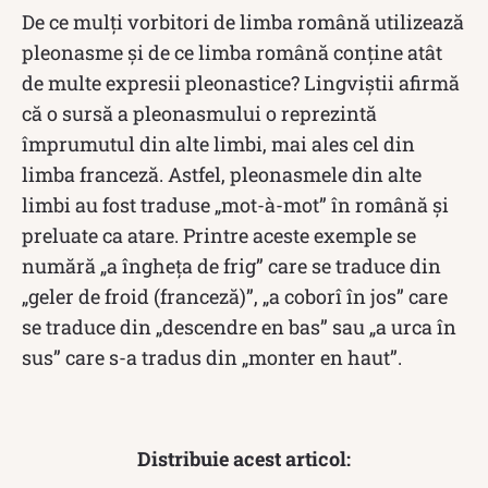
De ce mulți vorbitori de limba română utilizează
pleonasme și de ce limba română conține atât
de multe expresii pleonastice? Lingviştii afirmă
că o sursă a pleonasmului o reprezintă
împrumutul din alte limbi, mai ales cel din
limba franceză. Astfel, pleonasmele din alte
limbi au fost traduse „mot-à-mot” în română şi
preluate ca atare. Printre aceste exemple se
numără „a îngheţa de frig” care se traduce din
„geler de froid (franceză)”, „a coborî în jos” care
se traduce din „descendre en bas” sau „a urca în
sus” care s-a tradus din „monter en haut”.
Distribuie acest articol: