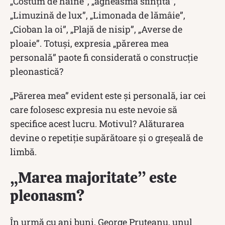
„Costum de haine”, „agheasmă sfințită”,
„Limuzină de lux”, „Limonada de lămâie”,
„Cioban la oi”, „Plajă de nisip”, „Averse de
ploaie”. Totuși, expresia „părerea mea
personală” paote fi considerată o construcție
pleonastică?
„Părerea mea” evident este și personală, iar cei
care folosesc expresia nu este nevoie să
specifice acest lucru. Motivul? Alăturarea
devine o repetiție supărătoare și o greșeală de
limbă.
„Marea majoritate” este
pleonasm?
În urmă cu ani buni, George Pruteanu, unul