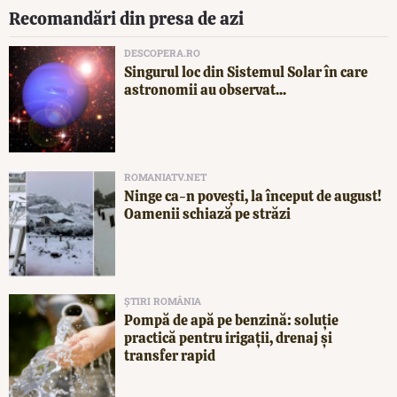
Recomandări din presa de azi
DESCOPERA.RO
Singurul loc din Sistemul Solar în care
astronomii au observat...
ROMANIATV.NET
Ninge ca-n povești, la început de august!
Oamenii schiază pe străzi
ȘTIRI ROMÂNIA
Pompă de apă pe benzină: soluție
practică pentru irigații, drenaj și
transfer rapid