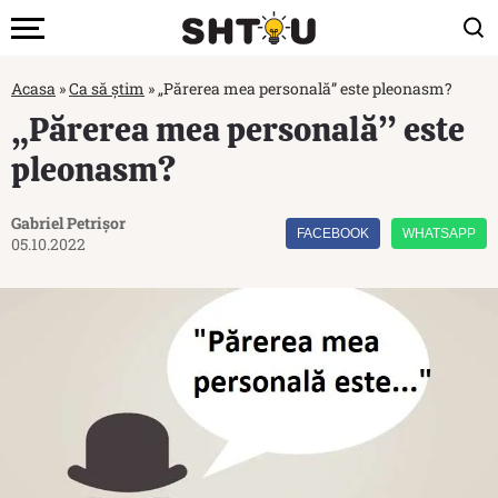
Acasa
»
Ca să știm
»
„Părerea mea personală” este pleonasm?
„Părerea mea personală” este
pleonasm?
Gabriel Petrișor
FACEBOOK
WHATSAPP
05.10.2022