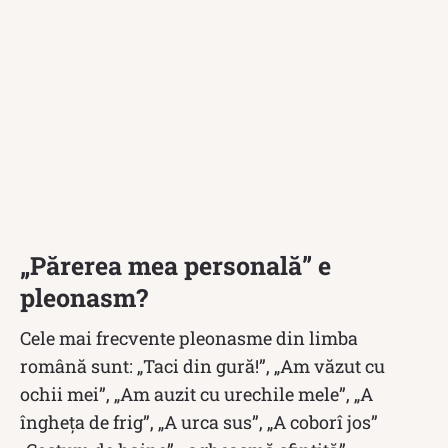
„Părerea mea personală” e
pleonasm?
Cele mai frecvente pleonasme din limba
română sunt: „Taci din gură!”, „Am văzut cu
ochii mei”, „Am auzit cu urechile mele”, „A
îngheța de frig”, „A urca sus”, „A coborî jos”