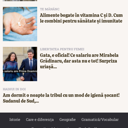
TE MĂNÂNC
Alimente bogate în vitamina C și D. Cum
le combini pentru sănătate și imunitate
LIBERTATEA PENTRU FEMEI
Gata, e oficial! Ce salariu are Mirabela
Grădinaru, dar asta nu e tot! Surpriza
uriașă...
HAIHUI IN DOI
Am dormit o noapte la tribul cu un mod de igienă șocant!
Sudanul de Sud,...
Istorie
Care e diferența
Geografie
Gramatică/Vocabular