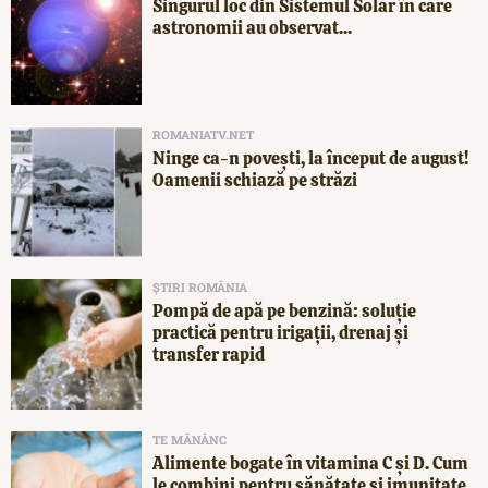
Singurul loc din Sistemul Solar în care
astronomii au observat...
ROMANIATV.NET
Ninge ca-n povești, la început de august!
Oamenii schiază pe străzi
ȘTIRI ROMÂNIA
Pompă de apă pe benzină: soluție
practică pentru irigații, drenaj și
transfer rapid
TE MĂNÂNC
Alimente bogate în vitamina C și D. Cum
le combini pentru sănătate și imunitate