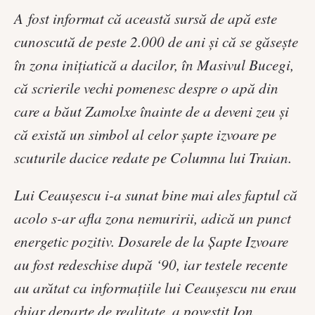
A fost informat că această sursă de apă este
cunoscută de peste 2.000 de ani şi că se găseşte
în zona iniţiatică a dacilor, în Masivul Bucegi,
că scrierile vechi pomenesc despre o apă din
care a băut Zamolxe înainte de a deveni zeu şi
că există un simbol al celor şapte izvoare pe
scuturile dacice redate pe Columna lui Traian.
Lui Ceauşescu i-a sunat bine mai ales faptul că
acolo s-ar afla zona nemuririi, adică un punct
energetic pozitiv. Dosarele de la Şapte Izvoare
au fost redeschise după ‘90, iar testele recente
au arătat ca informaţiile lui Ceauşescu nu erau
chiar departe de realitate, a povestit Ion