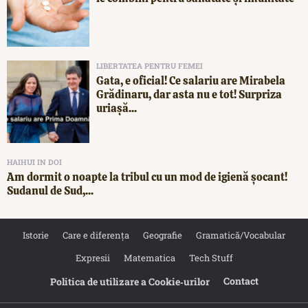
LIBERTATEA PENTRU FEMEI
Gata, e oficial! Ce salariu are Mirabela
Grădinaru, dar asta nu e tot! Surpriza
uriașă...
HAIHUI IN DOI
Am dormit o noapte la tribul cu un mod de igienă șocant!
Sudanul de Sud,...
Istorie
Care e diferența
Geografie
Gramatică/Vocabular
Expresii
Matematica
Tech Stuff
Contact
Politica de utilizare a Cookie‐urilor