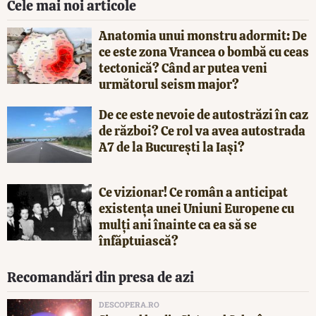
Cele mai noi articole
Anatomia unui monstru adormit: De
ce este zona Vrancea o bombă cu ceas
tectonică? Când ar putea veni
următorul seism major?
De ce este nevoie de autostrăzi în caz
de război? Ce rol va avea autostrada
A7 de la București la Iași?
Ce vizionar! Ce român a anticipat
existența unei Uniuni Europene cu
mulți ani înainte ca ea să se
înfăptuiască?
Recomandări din presa de azi
DESCOPERA.RO