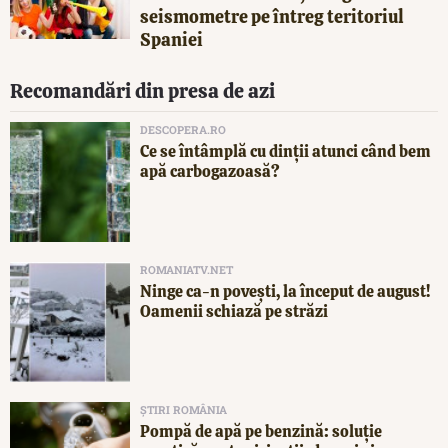
seismometre pe întreg teritoriul
Spaniei
Recomandări din presa de azi
DESCOPERA.RO
Ce se întâmplă cu dinții atunci când bem
apă carbogazoasă?
ROMANIATV.NET
Ninge ca-n povești, la început de august!
Oamenii schiază pe străzi
ȘTIRI ROMÂNIA
Pompă de apă pe benzină: soluție