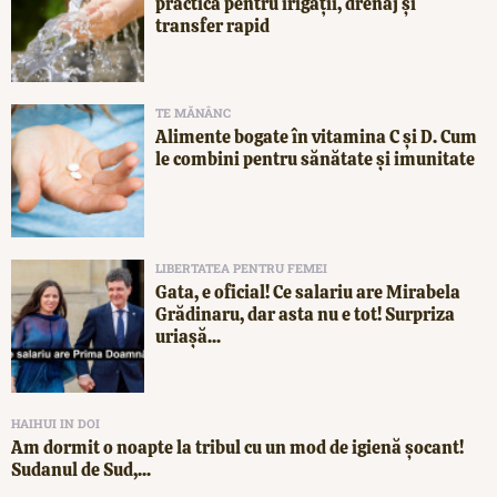
practică pentru irigații, drenaj și
transfer rapid
TE MĂNÂNC
Alimente bogate în vitamina C și D. Cum
le combini pentru sănătate și imunitate
LIBERTATEA PENTRU FEMEI
Gata, e oficial! Ce salariu are Mirabela
Grădinaru, dar asta nu e tot! Surpriza
uriașă...
HAIHUI IN DOI
Am dormit o noapte la tribul cu un mod de igienă șocant!
Sudanul de Sud,...