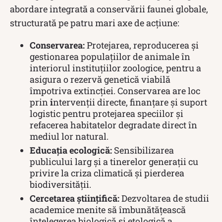
abordare integrată a conservării faunei globale,
structurată pe patru mari axe de acțiune:
Conservarea:
Protejarea, reproducerea și
gestionarea populațiilor de animale în
interiorul instituțiilor zoologice, pentru a
asigura o rezervă genetică viabilă
împotriva extincției. Conservarea are loc
prin
i
ntervenții directe, finanțare și suport
logistic pentru protejarea speciilor și
refacerea habitatelor degradate direct în
mediul lor natural.
Educația ecologică:
Sensibilizarea
publicului larg și a tinerelor generații cu
privire la criza climatică și pierderea
biodiversității.
Cercetarea științifică:
Dezvoltarea de studii
academice menite să îmbunătățească
înțelegerea biologică și etologică a