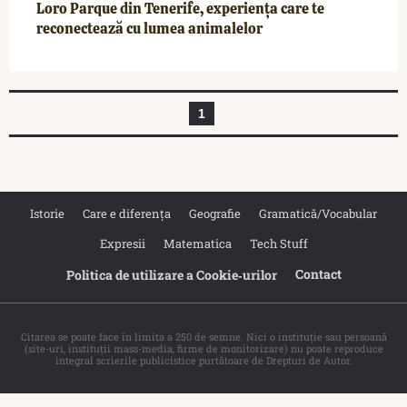
Loro Parque din Tenerife, experiența care te
reconectează cu lumea animalelor
1
Istorie
Care e diferența
Geografie
Gramatică/Vocabular
Expresii
Matematica
Tech Stuff
Contact
Politica de utilizare a Cookie‐urilor
Citarea se poate face în limita a 250 de semne. Nici o instituţie sau persoană
(site-uri, instituţii mass-media, firme de monitorizare) nu poate reproduce
integral scrierile publicistice purtătoare de Drepturi de Autor.