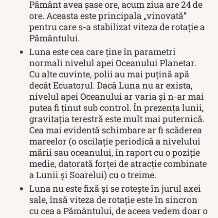
Pământ avea şase ore, acum ziua are 24 de
ore. Aceasta este principala „vinovată”
pentru care s-a stabilizat viteza de rotaţie a
Pământului.
Luna este cea care ține în parametri
normali nivelul apei Oceanului Planetar.
Cu alte cuvinte, polii au mai puțină apă
decât Ecuatorul. Dacă Luna nu ar exista,
nivelul apei Oceanului ar varia și n-ar mai
putea fi ținut sub control. În prezența lunii,
gravitația terestră este mult mai puternică.
Cea mai evidentă schimbare ar fi scăderea
mareelor (o oscilație periodică a nivelului
mării sau oceanului, în raport cu o poziție
medie, datorată forței de atracție combinate
a Lunii și Soarelui) cu o treime.
Luna nu este fixă și se rotește în jurul axei
sale, însă viteza de rotație este în sincron
cu cea a Pământului, de aceea vedem doar o