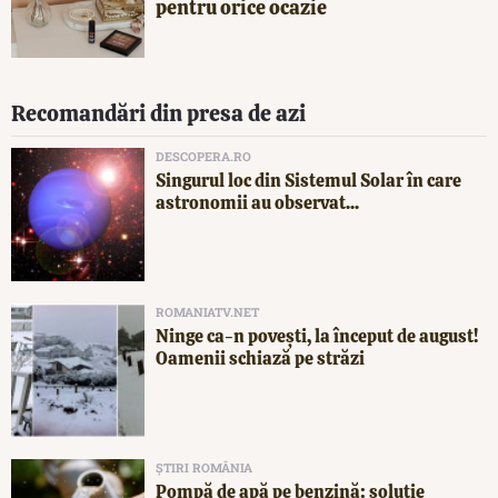
pentru orice ocazie
Recomandări din presa de azi
DESCOPERA.RO
Singurul loc din Sistemul Solar în care
astronomii au observat...
ROMANIATV.NET
Ninge ca-n povești, la început de august!
Oamenii schiază pe străzi
ȘTIRI ROMÂNIA
Pompă de apă pe benzină: soluție