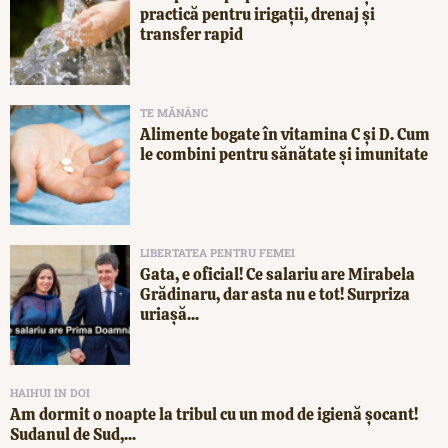
practică pentru irigații, drenaj și
transfer rapid
TE MĂNÂNC
Alimente bogate în vitamina C și D. Cum
le combini pentru sănătate și imunitate
LIBERTATEA PENTRU FEMEI
Gata, e oficial! Ce salariu are Mirabela
Grădinaru, dar asta nu e tot! Surpriza
uriașă...
HAIHUI IN DOI
Am dormit o noapte la tribul cu un mod de igienă șocant!
Sudanul de Sud,...