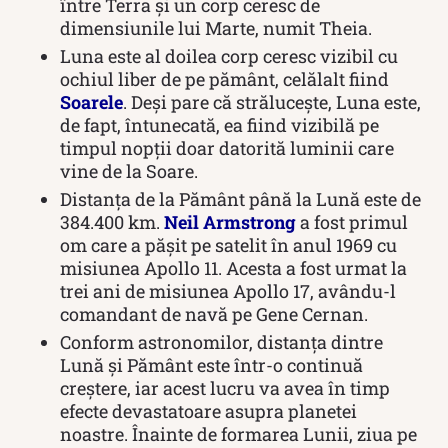
între Terra și un corp ceresc de
dimensiunile lui Marte, numit Theia.
Luna este al doilea corp ceresc vizibil cu
ochiul liber de pe pământ, celălalt fiind
Soarele
. Deși pare că strălucește, Luna este,
de fapt, întunecată, ea fiind vizibilă pe
timpul nopții doar datorită luminii care
vine de la Soare.
Distanța de la Pământ până la Lună este de
384.400 km.
Neil Armstrong
a fost primul
om care a pășit pe satelit în anul 1969 cu
misiunea Apollo 11. Acesta a fost urmat la
trei ani de misiunea Apollo 17, avându-l
comandant de navă pe Gene Cernan.
Conform astronomilor, distanța dintre
Lună și Pământ este într-o continuă
creștere, iar acest lucru va avea în timp
efecte devastatoare asupra planetei
noastre. Înainte de formarea Lunii, ziua pe