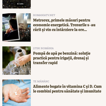
ROMANIATV.NET
Metrorex, primele măsuri pentru
economie energetică. Trenurile s-au
rărit și vin cu întârziere la ore...
ȘTIRI ROMÂNIA
Pompă de apă pe benzină: soluție
practică pentru irigații, drenaj și
transfer rapid
TE MĂNÂNC
Alimente bogate în vitamina C și D. Cum
le combini pentru sănătate și imunitate