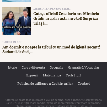
LIBERTATEA PENTRU FEMEI
Gata, e oficial! Ce salariu are Mirabela
Grădinaru, dar asta nu e tot! Surpriza
uriașă...
HAIHUI IN DOI
Am dormit o noapte la tribul cu un mod de igienă șocant!
Sudanul de Sud,...
Istorie
Care e diferența
Geografie
Gramatică/Vocabular
Expresii
Matematica
Tech Stuff
Contact
Politica de utilizare a Cookie‐urilor
Citarea se poate face în limita a 250 de semne. Nici o instituţie sau persoană
(site-uri, instituţii mass-media, firme de monitorizare) nu poate reproduce
integral scrierile publicistice purtătoare de Drepturi de Autor.