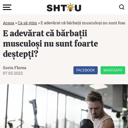
Acasa
»
Ca să știm
»
E adevărat că bărbații musculoși nu sunt foarte
E adevărat că bărbații
musculoși nu sunt foarte
deștepți?
Sorin Florea
FACEBOOK
WHATSAPP
07.02.2022