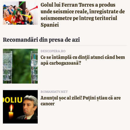
Golul lui Ferran Torres a produs
unde seismice reale, înregistrate de
seismometre pe întreg teritoriul
Spaniei
Recomandări din presa de azi
DESCOPERA.RO
Ce se întâmplă cu dinții atunci când bem
apă carbogazoasă?
ROMANIATV.NET
Anunţul şoc al zilei! Puţini ştiau că are
cancer