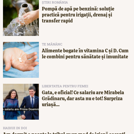
ȘTIRI ROMÂNIA
Pompă de apă pe benzină: soluție
practică pentru irigații, drenaj și
transfer rapid
TE MĂNÂNC
Alimente bogate în vitamina C și D. Cum
le combini pentru sănătate și imunitate
LIBERTATEA PENTRU FEMEI
Gata, e oficial! Ce salariu are Mirabela
Grădinaru, dar asta nu e tot! Surpriza
uriașă...
HAIHUI IN DOI