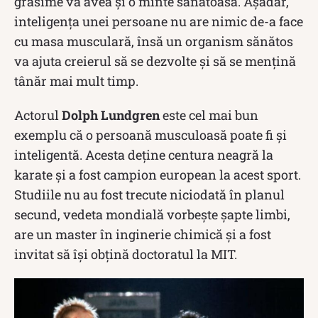
grăsime va avea și o minte sănătoasă. Așadar,
inteligența unei persoane nu are nimic de-a face
cu masa musculară, însă un organism sănătos
va ajuta creierul să se dezvolte și să se mențină
tânăr mai mult timp.
Actorul
Dolph Lundgren
este cel mai bun
exemplu că o persoană musculoasă poate fi și
inteligentă. Acesta deține centura neagră la
karate și a fost campion european la acest sport.
Studiile nu au fost trecute niciodată în planul
secund, vedeta mondială vorbește șapte limbi,
are un master în inginerie chimică și a fost
invitat să își obțină doctoratul la MIT.