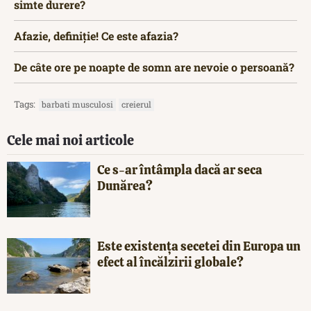
simte durere?
Afazie, definiție! Ce este afazia?
De câte ore pe noapte de somn are nevoie o persoană?
Tags:
barbati musculosi
creierul
Cele mai noi articole
Ce s-ar întâmpla dacă ar seca
Dunărea?
Este existența secetei din Europa un
efect al încălzirii globale?