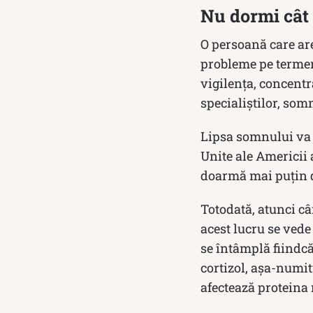
Nu dormi cât 
O persoană care ar
probleme pe termen
vigilenţa, concentra
specialiștilor, somn
Lipsa somnului va 
Unite ale Americii 
doarmă mai puţin de
Totodată, atunci c
acest lucru se vede 
se întâmplă fiindcă
cortizol, aşa-numit
afectează proteina 