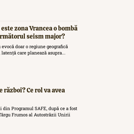
 este zona Vrancea o bombă
 următorul seism major?
 evocă doar o regiune geografică
ă latență care planează asupra...
e război? Ce rol va avea
i din Programul SAFE, după ce a fost
ârgu Frumos al Autostrăzii Unirii