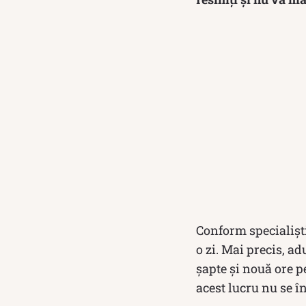
Conform specialiști
o zi. Mai precis, ad
șapte şi nouă ore p
acest lucru nu se î