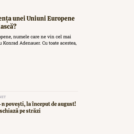
tența unei Uniuni Europene
iască?
opene, numele care ne vin cel mai
 Konrad Adenauer. Cu toate acestea,
NET
n povești, la început de august!
schiază pe străzi