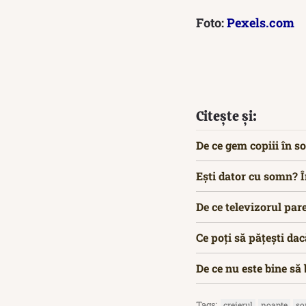
Foto:
Pexels.com
Citește și:
De ce gem copiii în 
Ești dator cu somn? 
De ce televizorul par
Ce poți să pățești da
De ce nu este bine să 
Tags:
creierul
noapte
s