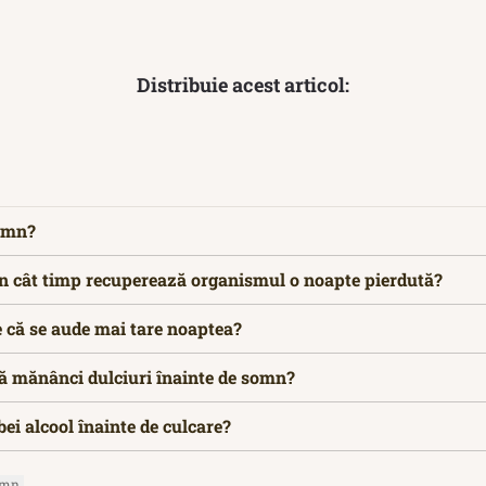
Distribuie acest articol:
somn?
În cât timp recuperează organismul o noapte pierdută?
e că se aude mai tare noaptea?
că mănânci dulciuri înainte de somn?
bei alcool înainte de culcare?
omn