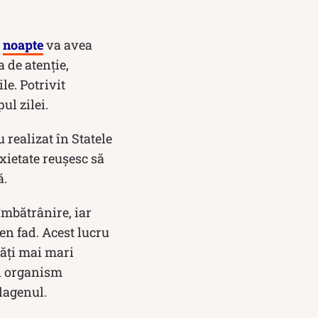
e
noapte
va avea
 de atenţie,
le. Potrivit
ul zilei.
realizat în Statele
xietate reuşesc să
ă.
îmbătrânire, iar
ten fad. Acest lucru
tăţi mai mari
în organism
olagenul.