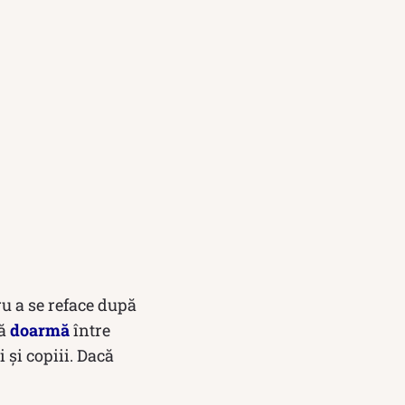
u a se reface după
să
doarmă
între
şi copiii. Dacă