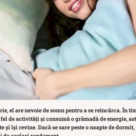
rie, el are nevoie de somn pentru a se reîncărca. În tim
 fel de activități și consumă o grămadă de energie, as
te și își revine. Dacă se sare peste o noapte de dormit
ai da același randament.