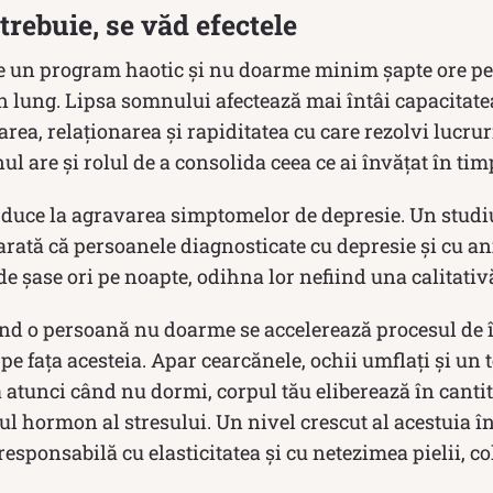
trebuie, se văd efectele
e un program haotic și nu doarme minim șapte ore p
 lung. Lipsa somnului afectează mai întâi capacitatea
rea, relaţionarea şi rapiditatea cu care rezolvi lucruri
ul are și rolul de a consolida ceea ce ai învățat în timp
duce la agravarea simptomelor de depresie. Un studiu 
arată că persoanele diagnosticate cu depresie şi cu an
 şase ori pe noapte, odihna lor nefiind una calitativ
ând o persoană nu doarme se accelerează procesul de 
pe fața acesteia. Apar cearcănele, ochii umflați și un 
 atunci când nu dormi, corpul tău eliberează în canti
ul hormon al stresului. Un nivel crescut al acestuia 
responsabilă cu elasticitatea şi cu netezimea pielii, c