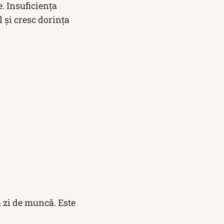
e. Insuficienţa
 şi cresc dorinţa
 zi de muncă. Este