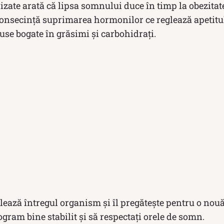
lizate arată că lipsa somnului duce în timp la obezitat
consecinţă suprimarea hormonilor ce reglează apetitul
se bogate în grăsimi şi carbohidraţi.
ează întregul organism și îl pregătește pentru o nouă
ogram bine stabilit și să respectați orele de somn.