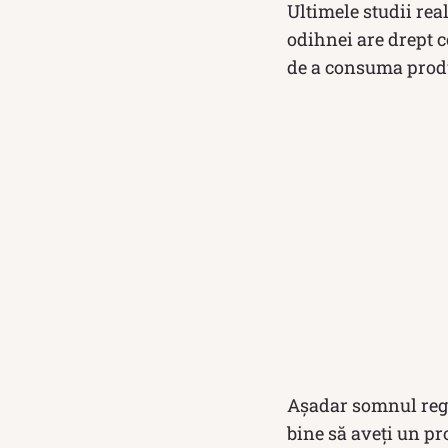
Ultimele studii rea
odihnei are drept 
de a consuma produ
Așadar somnul regl
bine să aveți un pr