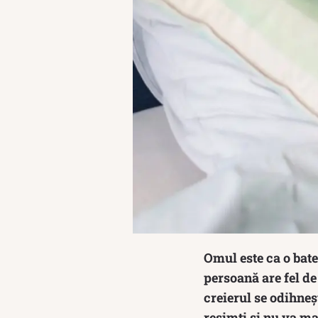
Omul este ca o bate
persoană are fel de
creierul se odihneș
resimți și nu va m