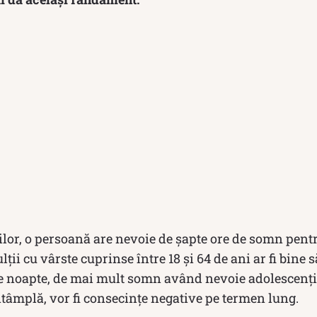
lor, o persoană are nevoie de șapte ore de somn pentr
ulţii cu vârste cuprinse între 18 şi 64 de ani ar fi bine 
e noapte, de mai mult somn având nevoie adolescenţii 
ntâmplă, vor fi consecințe negative pe termen lung.