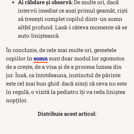
Ai răbdare și observă:
De multe ori, dacă
intervii imediat ce auzi primul geamăt, riști
să trezești complet copilul dintr-un somn
altfel profund. Lasă-i câteva momente să se
auto-liniștească.
În concluzie, de cele mai multe ori, gemetele
copiilor în
somn
sunt doar modul lor zgomotos
de a crește, de a visa și de a procesa lumea din
jur. Însă, ca întotdeauna, instinctul de părinte
este cel mai bun ghid: dacă simți că ceva nu este
în regulă, o vizită la pediatru îți va reda liniștea
nopților.
Distribuie acest articol: