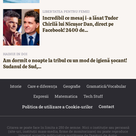
LIBERTATEA PENTRU FEMEI
Incredibil ce mesaj i-a lăsat Tudor
Chirilă lui Nicușor Dan, direct pe
Facebook! 2400 de...
HAIHUI IN DOI
Am dormit o noapte la tribul cu un mod de igienă șocant!
Sudanul de Sud,...
Istorie
Care e diferența
Geografie
Gramatică/Vocabular
Expresii
Matematica
Tech Stuff
Contact
Politica de utilizare a Cookie‐urilor
Citarea se poate face în limita a 250 de semne. Nici o instituţie sau persoană
(site-uri, instituţii mass-media, firme de monitorizare) nu poate reproduce
integral scrierile publicistice purtătoare de Drepturi de Autor.