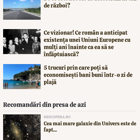
de război?
Ce vizionar! Ce român a anticipat
existența unei Uniuni Europene cu
mulți ani înainte ca ea să se
înfăptuiască?
5 trucuri prin care poți să
economisești bani buni într-o zi de
plajă
Recomandări din presa de azi
DESCOPERA.RO
Cea mai mare galaxie din Univers este de
fapt...