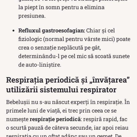
la piept în somn pentru a elimina
presiunea.
Refluxul gastroesofagian:
Chiar și cel
fiziologic (normal pentru vârste mici) poate
crea o senzație neplăcută pe gât,
determinându-l pe cel mic să scoată sunete
de auto-liniștire.
Respirația periodică și „învățarea”
utilizării sistemului respirator
Bebelușii nu s-au născut experți în respirație. În
primele luni de viață, ei trec prin ceea ce se
numește
respirație periodică
: respiră rapid, fac
o scurtă pauză de câteva secunde, iar apoi reiau
respirația cu un oftat adânc sau un gemet. De