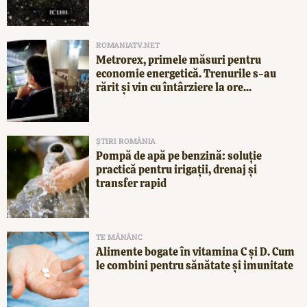
ROMANIATV.NET
Metrorex, primele măsuri pentru
economie energetică. Trenurile s-au
rărit și vin cu întârziere la ore...
ȘTIRI ROMÂNIA
Pompă de apă pe benzină: soluție
practică pentru irigații, drenaj și
transfer rapid
TE MĂNÂNC
Alimente bogate în vitamina C și D. Cum
le combini pentru sănătate și imunitate