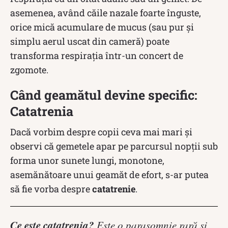
asemenea, având căile nazale foarte înguste,
orice mică acumulare de mucus (sau pur și
simplu aerul uscat din cameră) poate
transforma respirația într-un concert de
zgomote.
Când geamătul devine specific:
Catatrenia
Dacă vorbim despre copii ceva mai mari și
observi că gemetele apar pe parcursul nopții sub
forma unor sunete lungi, monotone,
asemănătoare unui geamăt de efort, s-ar putea
să fie vorba despre
catatrenie
.
Ce este catatrenia?
Este o parasomnie rară și