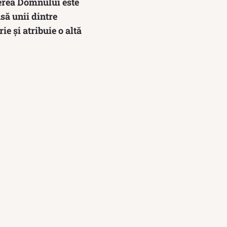
terea Domnului este
să unii dintre
e și atribuie o altă