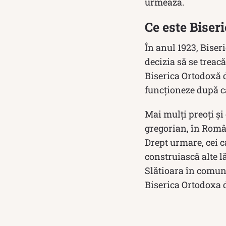
urmează.
Ce este Biseri
În anul 1923, Biser
decizia să se treacă
Biserica Ortodoxă d
funcționeze după c
Mai mulți preoți și
gregorian, în Român
Drept urmare, cei c
construiască alte l
Slătioara în comun
Biserica Ortodoxa d