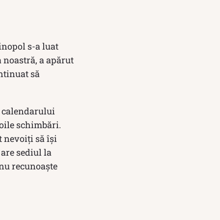
inopol s-a luat
a noastră, a apărut
ntinuat să
a calendarului
oile schimbări.
 nevoiți să își
are sediul la
 nu recunoaște