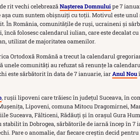
 de rit vechi celebrează
Nașterea Domnului
pe 7 ianuar
așa cum suntem obișnuiți cu toții. Motivul este unul 
it. În România, comunitățile de ruși, ucraineni și sârb
 încă folosesc calendarul iulian, care este decalat cu 1
n, utilizat de majoritatea oamenilor.
erica Ortodoxă Română a trecut la calendarul gregorian
ă unele comunități au refuzat să renunțe la calendaru
hi este sărbătorit în data de 7 ianuarie, iar
Anul Nou
î
o
, ruşii lipoveni care trăiesc în judeţul Suceava, în c
Muşeniţa, Lipoveni, comuna Mitocu Dragomirnei, M
iile Suceava, Fălticeni, Rădăuţi şi în oraşul Gura Hum
u stabilit în Dobrogea, sărbătorile de iarnă încep în 7 
echi. Pare o anomalie, dar fiecare creștin decid pentr