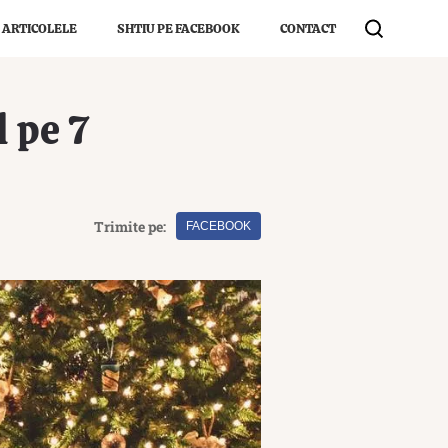
 ARTICOLELE
SHTIU PE FACEBOOK
CONTACT
 pe 7
Trimite pe:
FACEBOOK