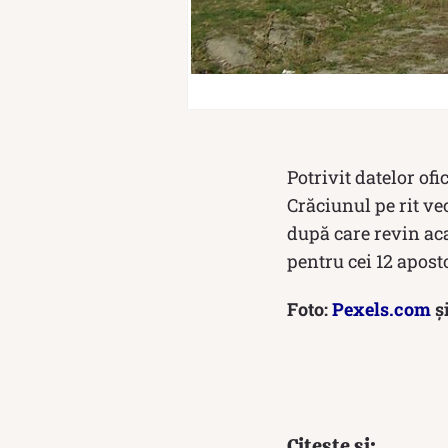
Potrivit datelor of
Crăciunul pe rit vec
după care revin aca
pentru cei 12 aposto
Foto:
Pexels.com
ș
Citește și: