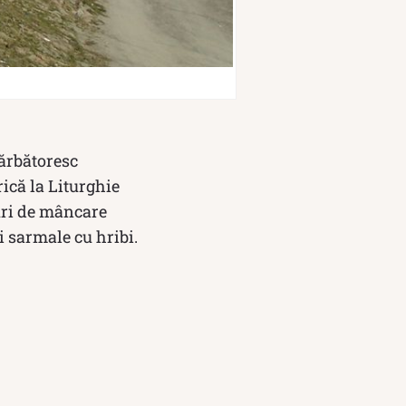
sărbătoresc
rică la Liturghie
luri de mâncare
și sarmale cu hribi.