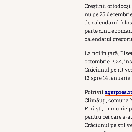
Creștinii ortodocși
nu pe 25 decembrie 
de calendarul folos
parte dintre români,
calendarul gregoria
La noi în țară, Bis
octombrie 1924, îns
Crăciunul pe rit vec
13 spre 14 ianuarie.
Potrivit
agerpres.r
Climăuţi, comuna 
Forăşti, în municip
pentru cei care s-a
Crăciunul pe stil v