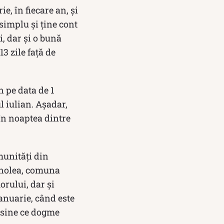
ie, în fiecare an, și
simplu și ține cont
i, dar și o bună
3 zile față de
 pe data de 1
l iulian. Așadar,
n noaptea dintre
omunităţi din
anolea, comuna
orului, dar şi
ianuarie, când este
u sine ce dogme