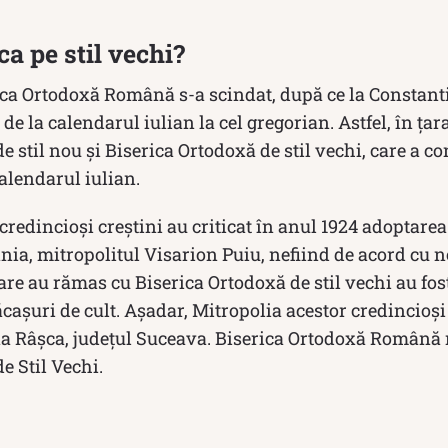
ca pe stil vechi?
ica Ortodoxă Română s-a scindat, după ce la Constant
 de la calendarul iulian la cel gregorian. Astfel, în țar
e stil nou și Biserica Ortodoxă de stil vechi, care a co
alendarul iulian.
 credincioși creștini au criticat în anul 1924 adoptare
ia, mitropolitul Visarion Puiu, nefiind de acord cu n
are au rămas cu Biserica Ortodoxă de stil vechi au fost
ăcașuri de cult. Așadar, Mitropolia acestor credincioși 
a Râșca, județul Suceava. Biserica Ortodoxă Română
e Stil Vechi.