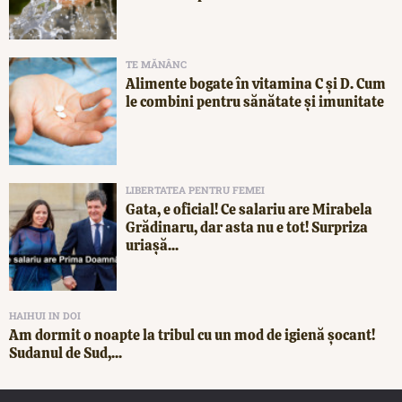
TE MĂNÂNC
Alimente bogate în vitamina C și D. Cum
le combini pentru sănătate și imunitate
LIBERTATEA PENTRU FEMEI
Gata, e oficial! Ce salariu are Mirabela
Grădinaru, dar asta nu e tot! Surpriza
uriașă...
HAIHUI IN DOI
Am dormit o noapte la tribul cu un mod de igienă șocant!
Sudanul de Sud,...