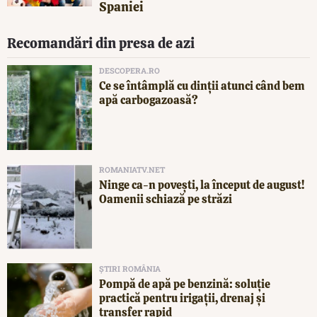
Spaniei
Recomandări din presa de azi
DESCOPERA.RO
Ce se întâmplă cu dinții atunci când bem
apă carbogazoasă?
ROMANIATV.NET
Ninge ca-n povești, la început de august!
Oamenii schiază pe străzi
ȘTIRI ROMÂNIA
Pompă de apă pe benzină: soluție
practică pentru irigații, drenaj și
transfer rapid