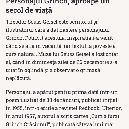
Personajul Grinch, aproape un
secol de viață
Theodor Seuss Geisel este scriitorul și
ilustratorul care a dat naștere personajului
Grinch. Potrivit acestuia, inspirația i-a venit
când se afla în vacanță, iar textul la poveste a
curs natural. Muza lui Seuss Geisel a fost chiar
el, când în dimineaţa zilei de 26 decembrie s-a
uitat în oglindă și a observat o grimasă
neplăcută.
Personajul a apărut pentru prima dată într-un
poem ilustrat de 33 de rânduri, publicat iniţial
în 1955, într-o ediţie a revistei Redbook. Ulterior,
în anul 1957, autorul a scris cartea „Cum a furat
Grinch Crăciunul”, publicată câteva luni mai