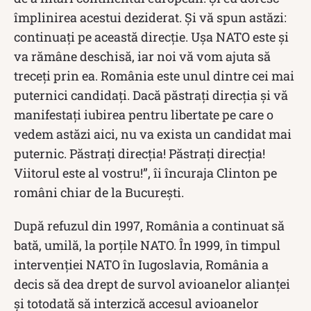
împlinirea acestui deziderat. Şi vă spun astăzi:
continuaţi pe această direcţie. Uşa NATO este şi
va rămâne deschisă, iar noi vă vom ajuta să
treceţi prin ea. România este unul dintre cei mai
puternici candidaţi. Dacă păstraţi direcţia şi vă
manifestaţi iubirea pentru libertate pe care o
vedem astăzi aici, nu va exista un candidat mai
puternic. Păstraţi direcţia! Păstraţi direcţia!
Viitorul este al vostru!”, îi încuraja Clinton pe
români chiar de la București.
După refuzul din 1997, România a continuat să
bată, umilă, la porțile NATO. În 1999, în timpul
intervenției NATO în Iugoslavia, România a
decis să dea drept de survol avioanelor alianței
și totodată să interzică accesul avioanelor