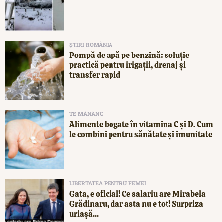
ȘTIRI ROMÂNIA
Pompă de apă pe benzină: soluție
practică pentru irigații, drenaj și
transfer rapid
TE MĂNÂNC
Alimente bogate în vitamina C și D. Cum
le combini pentru sănătate și imunitate
LIBERTATEA PENTRU FEMEI
Gata, e oficial! Ce salariu are Mirabela
Grădinaru, dar asta nu e tot! Surpriza
uriașă...