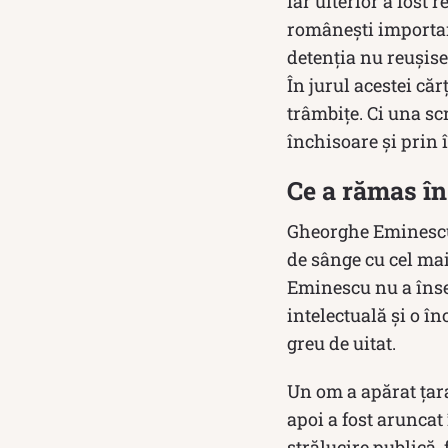
iar ulterior a fost 
românești importan
detenția nu reușise
În jurul acestei căr
trâmbiţe. Ci una sc
închisoare și prin î
Ce a rămas î
Gheorghe Eminescu s
de sânge cu cel ma
Eminescu nu a însem
intelectuală și o î
greu de uitat.
Un om a apărat țara 
apoi a fost aruncat 
strălucire publică, 