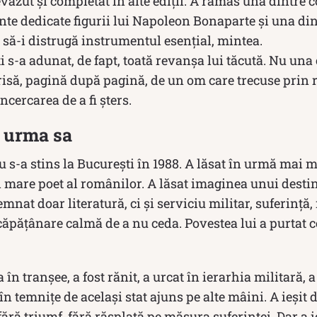
revăzut și completat în alte ediții. A rămas una dintre c
te dedicate figurii lui Napoleon Bonaparte și una din
 să-i distrugă instrumentul esențial, mintea.
ți s-a adunat, de fapt, toată revanșa lui tăcută. Nu una 
risă, pagină după pagină, de un om care trecuse prin r
ncercarea de a fi șters.
n urma sa
-a stins la București în 1988. A lăsat în urmă mai m
i mare poet al românilor. A lăsat imaginea unui desti
nat doar literatură, ci și serviciu militar, suferință,
ncăpățânare calmă de a nu ceda. Povestea lui a purtat c
în tranșee, a fost rănit, a urcat în ierarhia militară, a 
în temnițe de același stat ajuns pe alte mâini. A ieșit 
fără triumf, fără răsplată pe măsura suferinței. Dar a 