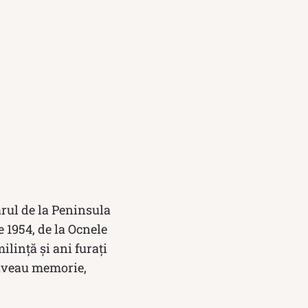
ărul de la Peninsula
ie 1954, de la Ocnele
lință și ani furați
 aveau memorie,