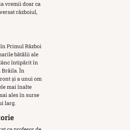
ia vremii doar ca
aversat războiul,
r în Primul Război
arile bătălii ale
ânc întipărit în
 Brăila. În
front și a unui om
ele mai înalte
mai ales în surse
i larg.
torie
rat ca profesor de