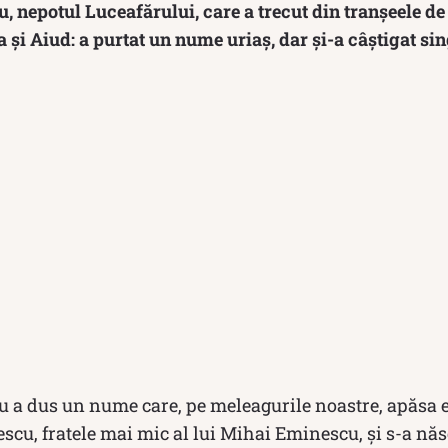
nepotul Luceafărului, care a trecut din tranșeele de
a și Aiud: a purtat un nume uriaș, dar și-a câștigat si
a dus un nume care, pe meleagurile noastre, apăsa e
escu, fratele mai mic al lui Mihai Eminescu, și s-a năs