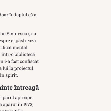
doar în faptul că a
rghe Eminescu și-a
espre el păstrează
rificat mental
 într-o bibliotecă
 i-a fost confiscat
a lui la proiectul
în spirit.
minte întreagă
 fi părut aproape
 apărut în 1973,