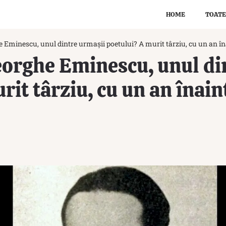
HOME
TOATE
e Eminescu, unul dintre urmașii poetului? A murit târziu, cu un an îna
eorghe Eminescu, unul di
rit târziu, cu un an înain