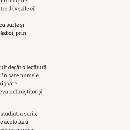
ontribuțiile
tre dovezile că
cu surle şi
ăzboi, prin
ult decât o legătură
n în care numele
 rigoare
eva neliniștitor și
studiat, a scris,
de acolo fără
ieșit cu mintea