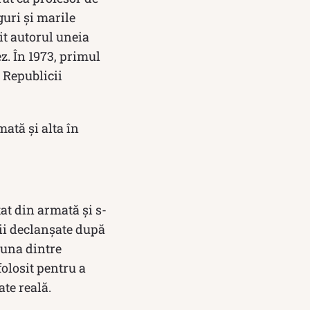
guri și marile
it autorul uneia
. În 1973, primul
 Republicii
mată și alta în
at din armată și s-
nii declanșate după
 una dintre
folosit pentru a
ate reală.