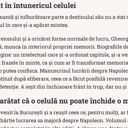
t în întunericul celulei
nantă şi tulburătoare parte a destinului său nu a stat 
elul în care și-a apărat mintea.
 creionului și a oricărei forme normale de lucru, Gheo
ă, munca în interiorul propriei memorii. Biografiile d
ine: un intelectual care și-a ordonat capitole, și-a ve
it frazele în minte, ca și cum ar fi transformat memoria
 putea confisca. Manuscrisul lucrării despre Napoleon
stituit după eliberare, ceea ce a făcut posibilă revenire
etenție. A ieșit din închisoare frânt în trup, dar nu și 
 arătat că o celulă nu poate închide o 
venit la București și a reușit ceea ce, pentru mulți, ar
 hârtie lucrarea sa majoră despre Napoleon. Volumul a