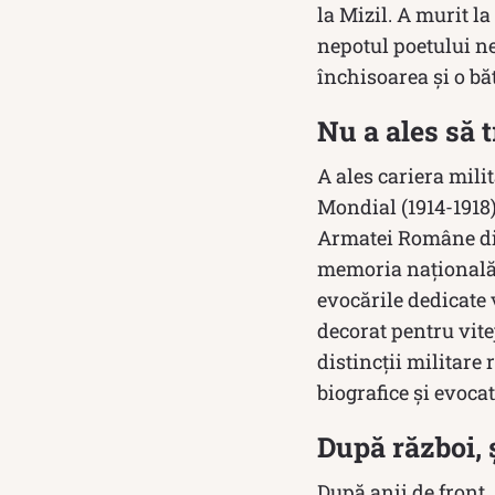
la Mizil. A murit l
nepotul poetului nep
închisoarea și o bă
Nu a ales să 
A ales cariera mili
Mondial (1914-1918) 
Armatei Române din
memoria națională. 
evocările dedicate 
decorat pentru vite
distincții militare 
biografice și evoca
După război, 
După anii de front,