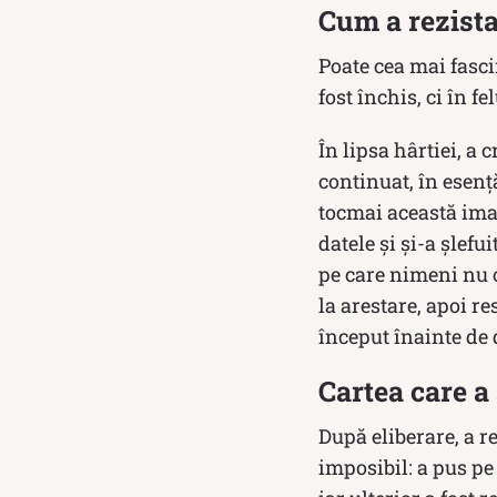
Cum a rezista
Poate cea mai fasci
fost închis, ci în f
În lipsa hârtiei, a
continuat, în esenț
tocmai această imag
datele și și-a șlefu
pe care nimeni nu o
la arestare, apoi re
început înainte de d
Cartea care a
După eliberare, a re
imposibil: a pus pe