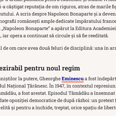
și-a câștigat reputația de om riguros, atras de marile fi
utului. A scris despre Napoleon Bonaparte și a deven
nografii românești ample dedicate împăratului francez
 „Napoleon Bonaparte” a apărut la Editura Academiei
iar opera a continuat să circule și să fie reeditată.
ul de om care avea două feluri de disciplină: una în ar
ezirabil pentru noul regim
iștilor la putere, Gheorghe
Eminescu
a fost îndepărt
dul Național Țărănesc. În 1947, în contextul represiu
ămădău, a fost arestat. Episodul Tămădău a însemnat
 date opoziției democratice de după război: un pretext 
elită și pentru a închide, treptat, orice spațiu de libert