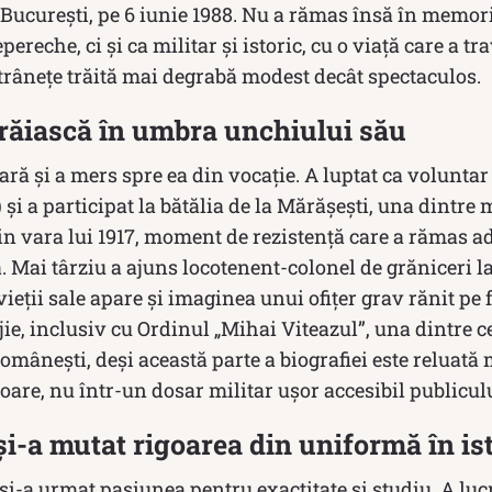
a București, pe 6 iunie 1988. Nu a rămas însă în memor
ereche, ci și ca militar și istoric, cu o viață care a tr
trânețe trăită mai degrabă modest decât spectaculos.
trăiască în umbra unchiului său
tară și a mers spre ea din vocație. A luptat ca volunta
și a participat la bătălia de la Mărășești, una dintre m
 vara lui 1917, moment de rezistență care a rămas ad
Mai târziu a ajuns locotenent-colonel de grăniceri la
vieții sale apare și imaginea unui ofițer grav rănit pe 
jie, inclusiv cu Ordinul „Mihai Viteazul”, una dintre c
românești, deși această parte a biografiei este reluată 
toare, nu într-un dosar militar ușor accesibil publiculu
și-a mutat rigoarea din uniformă în is
 și-a urmat pasiunea pentru exactitate și studiu. A luc