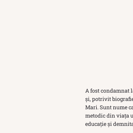
A fost condamnat la
și, potrivit biografi
Mari. Sunt nume car
metodic din viața 
educație și demnita