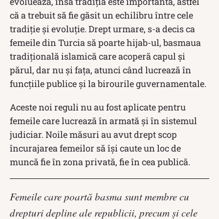
evoluează, însă tradiția este importantă, astfel
că a trebuit să fie găsit un echilibru între cele
tradiție și evoluție. Drept urmare, s-a decis ca
femeile din Turcia să poarte hijab-ul, basmaua
tradițională islamică care acoperă capul și
părul, dar nu și fața, atunci când lucrează în
funcțiile publice și la birourile guvernamentale.
Aceste noi reguli nu au fost aplicate pentru
femeile care lucrează în armată și în sistemul
judiciar. Noile măsuri au avut drept scop
încurajarea femeilor să își caute un loc de
muncă fie în zona privată, fie în cea publică.
Femeile care poartă basma sunt membre cu
drepturi depline ale republicii, precum și cele