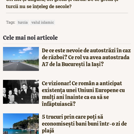
turcii nu se înțeleg de secole?
Tags:
turcia
valul islamic
Cele mai noi articole
De ce este nevoie de autostrăzi în caz
de război? Ce rol va avea autostrada
A7 de la București la Iași?
Ce vizionar! Ce român a anticipat
existența unei Uniuni Europene cu
mulți ani înainte ca ea să se
înfăptuiască?
5 trucuri prin care poți să
economisești bani buni într-o zi de
plajă