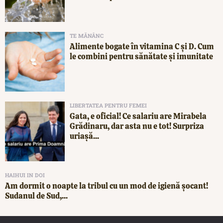
TE MĂNÂNC
Alimente bogate în vitamina C și D. Cum
le combini pentru sănătate și imunitate
LIBERTATEA PENTRU FEMEI
Gata, e oficial! Ce salariu are Mirabela
Grădinaru, dar asta nu e tot! Surpriza
uriașă...
HAIHUI IN DOI
Am dormit o noapte la tribul cu un mod de igienă șocant!
Sudanul de Sud,...