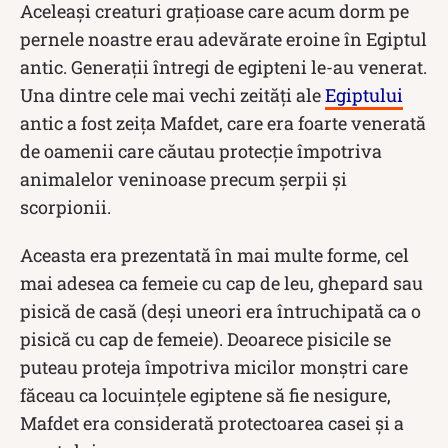
Aceleași creaturi grațioase care acum dorm pe
pernele noastre erau adevărate eroine în Egiptul
antic. Generații întregi de egipteni le-au venerat.
Una dintre cele mai vechi zeități ale
Egiptului
antic a fost zeița Mafdet, care era foarte venerată
de oamenii care căutau protecție împotriva
animalelor veninoase precum șerpii și
scorpionii.
Aceasta era prezentată în mai multe forme, cel
mai adesea ca femeie cu cap de leu, ghepard sau
pisică de casă (deși uneori era întruchipată ca o
pisică cu cap de femeie). Deoarece pisicile se
puteau proteja împotriva micilor monștri care
făceau ca locuințele egiptene să fie nesigure,
Mafdet era considerată protectoarea casei și a