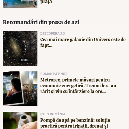
plajă
Recomandări din presa de azi
DESCOPERA.RO
Cea mai mare galaxie din Univers este de
fapt...
ROMANIATV.NET
Metrorex, primele măsuri pentru
economie energetică. Trenurile s-au
rărit și vin cu întârziere la ore...
ȘTIRI ROMÂNIA
Pompă de apă pe benzină: soluție
practică pentru irigații, drenaj și