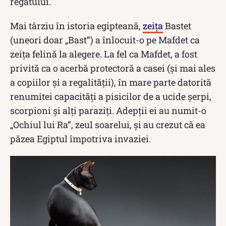
regatului.
Mai târziu în istoria egipteană,
zeița
Bastet
(uneori doar „Bast”) a înlocuit-o pe Mafdet ca
zeița felină la alegere. La fel ca Mafdet, a fost
privită ca o acerbă protectoră a casei (și mai ales
a copiilor și a regalității), în mare parte datorită
renumitei capacități a pisicilor de a ucide șerpi,
scorpioni și alți paraziți. Adepții ei au numit-o
„Ochiul lui Ra”, zeul soarelui, și au crezut că ea
păzea Egiptul împotriva invaziei.