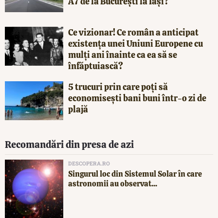
A7 de la București la Iași?
Ce vizionar! Ce român a anticipat
existența unei Uniuni Europene cu
mulți ani înainte ca ea să se
înfăptuiască?
5 trucuri prin care poți să
economisești bani buni într-o zi de
plajă
Recomandări din presa de azi
DESCOPERA.RO
Singurul loc din Sistemul Solar în care
astronomii au observat...