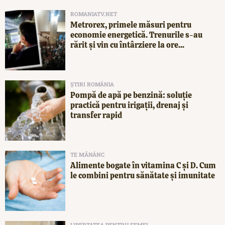
ROMANIATV.NET
Metrorex, primele măsuri pentru
economie energetică. Trenurile s-au
rărit și vin cu întârziere la ore...
ȘTIRI ROMÂNIA
Pompă de apă pe benzină: soluție
practică pentru irigații, drenaj și
transfer rapid
TE MĂNÂNC
Alimente bogate în vitamina C și D. Cum
le combini pentru sănătate și imunitate
LIBERTATEA PENTRU FEMEI