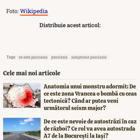
Foto:
Wikipedia
Distribuie acest articol:
Tags:
ce este psoriazis
psoriazis
simptome psoriazis
Cele mai noi articole
Anatomia unui monstru adormit: De
ce este zona Vrancea o bombă cu ceas
tectonică? Când ar putea veni
următorul seism major?
De ce este nevoie de autostrăzi în caz
de război? Ce rol va avea autostrada
A7 de la București la Iași?