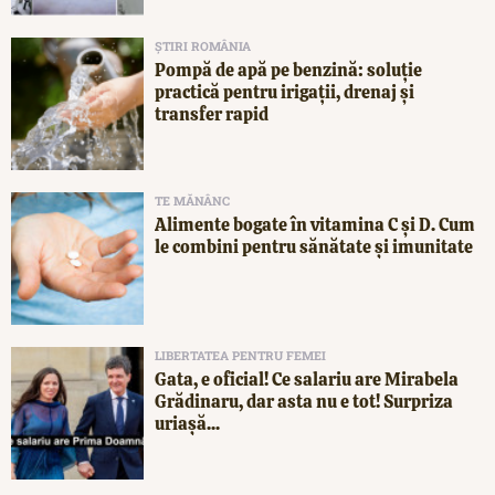
ȘTIRI ROMÂNIA
Pompă de apă pe benzină: soluție
practică pentru irigații, drenaj și
transfer rapid
TE MĂNÂNC
Alimente bogate în vitamina C și D. Cum
le combini pentru sănătate și imunitate
LIBERTATEA PENTRU FEMEI
Gata, e oficial! Ce salariu are Mirabela
Grădinaru, dar asta nu e tot! Surpriza
uriașă...