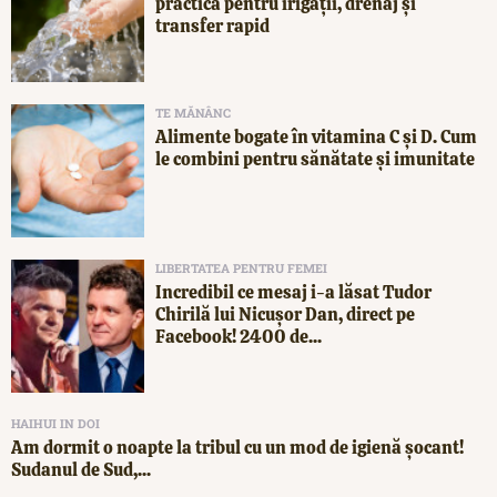
practică pentru irigații, drenaj și
transfer rapid
TE MĂNÂNC
Alimente bogate în vitamina C și D. Cum
le combini pentru sănătate și imunitate
LIBERTATEA PENTRU FEMEI
Incredibil ce mesaj i-a lăsat Tudor
Chirilă lui Nicușor Dan, direct pe
Facebook! 2400 de...
HAIHUI IN DOI
Am dormit o noapte la tribul cu un mod de igienă șocant!
Sudanul de Sud,...