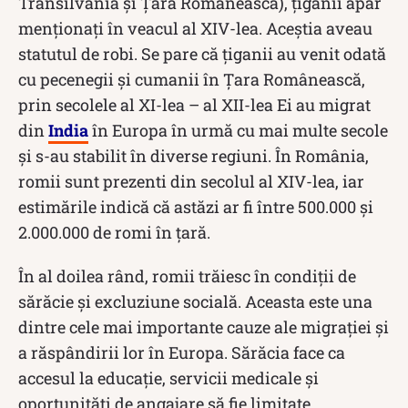
Transilvania și Țara Românească), ţiganii apar
menţionaţi în veacul al XIV-lea. Aceștia aveau
statutul de robi. Se pare că țiganii au venit odată
cu pecenegii şi cumanii în Țara Românească,
prin secolele al XI-lea – al XII-lea Ei au migrat
din
India
în Europa în urmă cu mai multe secole
și s-au stabilit în diverse regiuni. În România,
romii sunt prezenti din secolul al XIV-lea, iar
estimările indică că astăzi ar fi între 500.000 și
2.000.000 de romi în țară.
În al doilea rând, romii trăiesc în condiții de
sărăcie și excluziune socială. Aceasta este una
dintre cele mai importante cauze ale migrației și
a răspândirii lor în Europa. Sărăcia face ca
accesul la educație, servicii medicale și
oportunități de angajare să fie limitate.