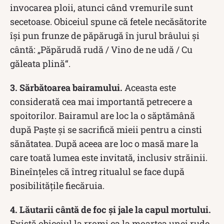
invocarea ploii, atunci când vremurile sunt
secetoase. Obiceiul spune că fetele necăsătorite
își pun frunze de păpărugă în jurul brâului și
cântă: „Păpărudă rudă / Vino de ne udă / Cu
găleata plină“.
3. Sărbătoarea bairamului.
Aceasta este
considerată cea mai importantă petrecere a
spoitorilor. Bairamul are loc la o săptămână
după Paște și se sacrifică mieii pentru a cinsti
sănătatea. După aceea are loc o masă mare la
care toată lumea este invitată, inclusiv străinii.
Bineînțeles că întreg ritualul se face după
posibilitățile fiecăruia.
4. Lăutarii cântă de foc și jale la capul mortului.
Există obiceiul la rromi ca la moartea unei rude