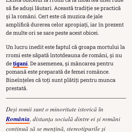
să fie aduși lăutari. Această tradiție se practică
și la români. Cert este că muzica de jale
amplifică durerea celor apropiați, iar în prezent
de multe ori se sare peste acest obicei.
Un lucru inedit este faptul că groapa mortului la
rromi este săpată întotdeauna de români, și nu
de
țigani
. De asemenea, și mâncarea pentru
pomană este preparată de femei românce.
Bineînțeles că toți sunt plătiți pentru munca
prestată.
Deși romii sunt o minoritate istorică în
România
, distanța socială dintre ei și români
continuă să se mențină, stereotipurile și