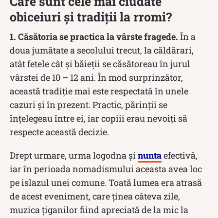
Care sunt cele mai ciudate
obiceiuri și tradiții la rromi?
1. Căsătoria se practica la vârste fragede.
În a
doua jumătate a secolului trecut, la căldărari,
atât fetele cât și băieții se căsătoreau în jurul
vârstei de 10 – 12 ani. În mod surprinzător,
această tradiție mai este respectată în unele
cazuri și în prezent. Practic, părinții se
înțelegeau între ei, iar copiii erau nevoiți să
respecte această decizie.
Drept urmare, urma logodna și
nunta
efectivă,
iar în perioada nomadismului aceasta avea loc
pe islazul unei comune. Toată lumea era atrasă
de acest eveniment, care ținea câteva zile,
muzica țiganilor fiind apreciată de la mic la