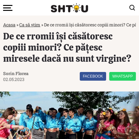
Acasa
»
Ca să știm
»
De ce rromii își căsătoresc copiii minori? Ce pă
De ce rromii își căsătoresc
copiii minori? Ce păţesc
miresele dacă nu sunt virgine?
Sorin Florea
FACEBOOK
WHATSAPP
02.05.2023