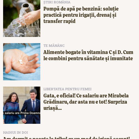
ȘTIRI ROMÂNIA
Pompă de apă pe benzină: soluție
practică pentru irigații, drenaj și
transfer rapid
TE MĂNÂNC
Alimente bogate în vitamina C și D. Cum
le combini pentru sănătate și imunitate
LIBERTATEA PENTRU FEMEI
Gata, e oficial! Ce salariu are Mirabela
Grădinaru, dar asta nu e tot! Surpriza
uriașă...
HAIHUI IN DOI