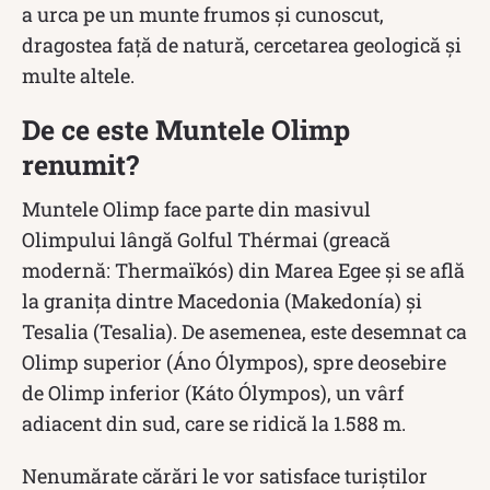
a urca pe un munte frumos și cunoscut,
dragostea față de natură, cercetarea geologică și
multe altele.
De ce este Muntele Olimp
renumit?
Muntele Olimp face parte din masivul
Olimpului lângă Golful Thérmai (greacă
modernă: Thermaïkós) din Marea Egee și se află
la granița dintre Macedonia (Makedonía) și
Tesalia (Tesalia). De asemenea, este desemnat ca
Olimp superior (Áno Ólympos), spre deosebire
de Olimp inferior (Káto Ólympos), un vârf
adiacent din sud, care se ridică la 1.588 m.
Nenumărate cărări le vor satisface turiștilor