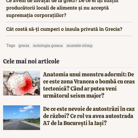
Ce avem de învățat de la greci? De ce ei își susțin
producătorii locali de alimente și nu acceptă
supremația corporațiilor?
Cât costă să-ți cumperi o insula privată în Grecia?
Tags:
grecia
mitologia greaca
muntele olimp
Cele mai noi articole
Anatomia unui monstru adormit: De
ce este zona Vrancea o bombă cu ceas
tectonică? Când ar putea veni
următorul seism major?
De ce este nevoie de autostrăzi în caz
de război? Ce rol va avea autostrada
A7 de la București la Iași?