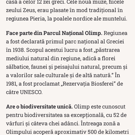
casă a celor 12 zei greci. Cele nouă muze, fiicele
zeului Zeus, erau plasate în mod tradițional în
regiunea Pieria, la poalele nordice ale muntelui.
Face parte din Parcul Național Olimp.
Regiunea
a fost declarată primul parc național al Greciei
în 1938. Scopul acestui lucru a fost „păstrarea
mediului natural din regiune, adică a florei
sălbatice, faunei și peisajului natural, precum și
a valorilor sale culturale și de altă natură.” În
1981, a fost proclamat „Rezervația Biosferei” de
către UNESCO.
Are o biodiversitate unică.
Olimp este cunoscut
pentru biodiversitatea sa excepțională, cu 52 de
vârfuri și câteva chei adânci. Întreaga zonă a
Olimpului acoperă aproximativ 500 de kilometri