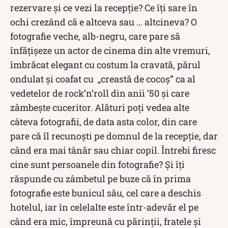
rezervare și ce vezi la recepție? Ce îți sare în
ochi crezând că e altceva sau … altcineva? O
fotografie veche, alb-negru, care pare să
înfățișeze un actor de cinema din alte vremuri,
îmbrăcat elegant cu costum la cravată, părul
ondulat și coafat cu „creastă de cocoș” ca al
vedetelor de rock’n’roll din anii ’50 și care
zâmbește cuceritor. Alături poți vedea alte
câteva fotografii, de data asta color, din care
pare că îl recunoști pe domnul de la recepție, dar
când era mai tânăr sau chiar copil. Întrebi firesc
cine sunt persoanele din fotografie? Și îți
răspunde cu zâmbetul pe buze că în prima
fotografie este bunicul său, cel care a deschis
hotelul, iar în celelalte este într-adevăr el pe
când era mic, împreună cu părinții, fratele și