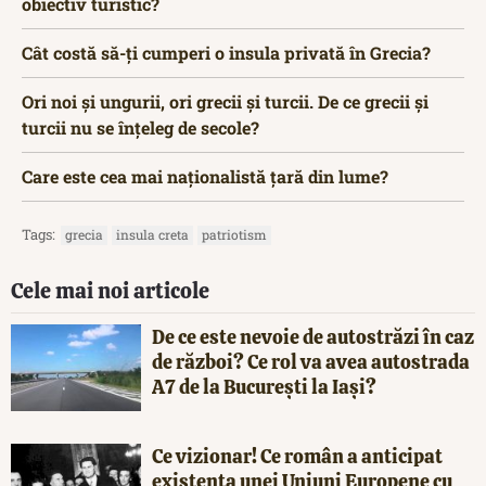
obiectiv turistic?
Cât costă să-ți cumperi o insula privată în Grecia?
Ori noi și ungurii, ori grecii și turcii. De ce grecii și
turcii nu se înțeleg de secole?
Care este cea mai naționalistă țară din lume?
Tags:
grecia
insula creta
patriotism
Cele mai noi articole
De ce este nevoie de autostrăzi în caz
de război? Ce rol va avea autostrada
A7 de la București la Iași?
Ce vizionar! Ce român a anticipat
existența unei Uniuni Europene cu