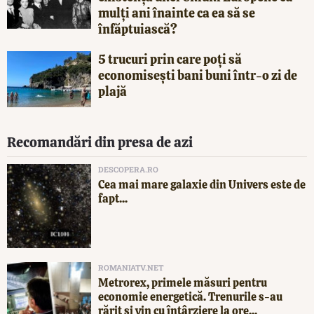
mulți ani înainte ca ea să se
înfăptuiască?
5 trucuri prin care poți să
economisești bani buni într-o zi de
plajă
Recomandări din presa de azi
DESCOPERA.RO
Cea mai mare galaxie din Univers este de
fapt...
ROMANIATV.NET
Metrorex, primele măsuri pentru
economie energetică. Trenurile s-au
rărit și vin cu întârziere la ore...