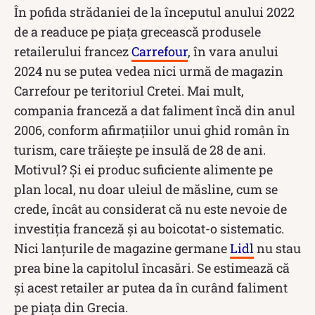
În pofida strădaniei de la începutul anului 2022
de a readuce pe piața grecească produsele
retailerului francez
Carrefour
, în vara anului
2024 nu se putea vedea nici urmă de magazin
Carrefour pe teritoriul Cretei. Mai mult,
compania franceză a dat faliment încă din anul
2006, conform afirmațiilor unui ghid român în
turism, care trăiește pe insulă de 28 de ani.
Motivul? Și ei produc suficiente alimente pe
plan local, nu doar uleiul de măsline, cum se
crede, încât au considerat că nu este nevoie de
investiția franceză și au boicotat-o sistematic.
Nici lanțurile de magazine germane
Lidl
nu stau
prea bine la capitolul încasări. Se estimează că
și acest retailer ar putea da în curând faliment
pe piața din Grecia.