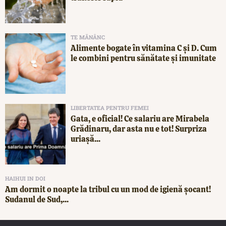
TE MĂNÂNC
Alimente bogate în vitamina C și D. Cum
le combini pentru sănătate și imunitate
LIBERTATEA PENTRU FEMEI
Gata, e oficial! Ce salariu are Mirabela
Grădinaru, dar asta nu e tot! Surpriza
uriașă...
HAIHUI IN DOI
Am dormit o noapte la tribul cu un mod de igienă șocant!
Sudanul de Sud,...