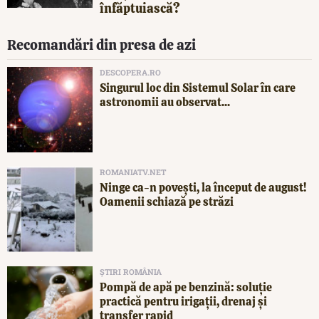
înfăptuiască?
Recomandări din presa de azi
DESCOPERA.RO
Singurul loc din Sistemul Solar în care
astronomii au observat...
ROMANIATV.NET
Ninge ca-n povești, la început de august!
Oamenii schiază pe străzi
ȘTIRI ROMÂNIA
Pompă de apă pe benzină: soluție
practică pentru irigații, drenaj și
transfer rapid