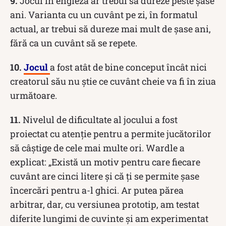
9.
Jocul în engleză ar trebui să dureze peste șase
ani. Varianta cu un cuvânt pe zi, în formatul
actual, ar trebui să dureze mai mult de șase ani,
fără ca un cuvânt să se repete.
10.
Jocul
a fost atât de bine conceput încât nici
creatorul său nu știe ce cuvânt cheie va fi în ziua
următoare.
11.
Nivelul de dificultate al jocului a fost
proiectat cu atenție pentru a permite jucătorilor
să câștige de cele mai multe ori. Wardle a
explicat: „Există un motiv pentru care fiecare
cuvânt are cinci litere și că ți se permite șase
încercări pentru a-l ghici. Ar putea părea
arbitrar, dar, cu versiunea prototip, am testat
diferite lungimi de cuvinte și am experimentat