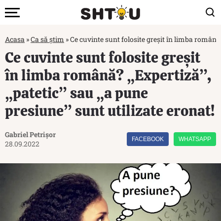
Acasa
»
Ca să știm
»
Ce cuvinte sunt folosite greșit în limba română?
Ce cuvinte sunt folosite greșit
în limba română? „Expertiză”,
„patetic” sau „a pune
presiune” sunt utilizate eronat!
Gabriel Petrișor
FACEBOOK
WHATSAPP
28.09.2022