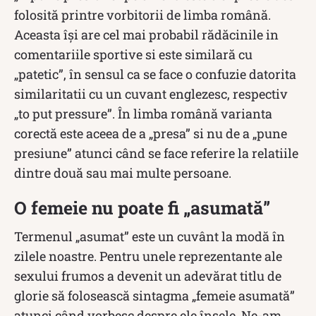
folosită printre vorbitorii de limba română.
Aceasta își are cel mai probabil rădăcinile in
comentariile sportive si este similară cu
„patetic”, în sensul ca se face o confuzie datorita
similaritatii cu un cuvant englezesc, respectiv
„to put pressure”. În limba română varianta
corectă este aceea de a „presa” si nu de a „pune
presiune” atunci când se face referire la relatiile
dintre două sau mai multe persoane.
O femeie nu poate fi „asumată”
Termenul „asumat” este un cuvânt la modă în
zilele noastre. Pentru unele reprezentante ale
sexului frumos a devenit un adevărat titlu de
glorie să folosească sintagma „femeie asumată”
atunci când vorbesc despre ele însele. Ne-am