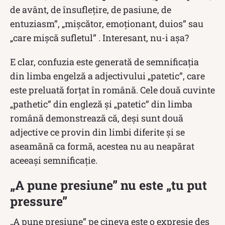
de avânt, de însuflețire, de pasiune, de
entuziasm”, „mișcător, emoționant, duios” sau
„care mișcă sufletul” . Interesant, nu-i așa?
E clar, confuzia este generată de semnificaţia
din limba engelză a adjectivului „patetic”, care
este preluată forţat în română. Cele două cuvinte
„pathetic” din engleză și „patetic” din limba
română demonstrează că, deși sunt două
adjective ce provin din limbi diferite și se
aseamănă ca formă, acestea nu au neapărat
aceeași semnificaţie.
„A pune presiune” nu este „tu put
pressure”
„A pune presiune” pe cineva este o expresie des