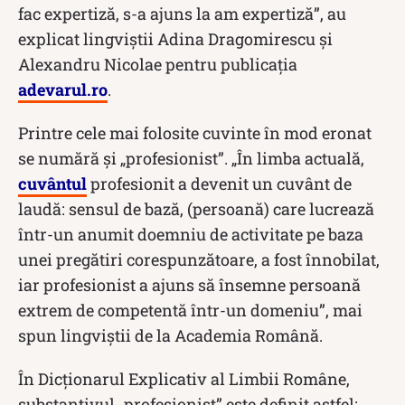
fac expertiză, s-a ajuns la am expertiză”, au
explicat lingviștii Adina Dragomirescu şi
Alexandru Nicolae pentru publicația
adevarul.ro
.
Printre cele mai folosite cuvinte în mod eronat
se numără și „profesionist”. „În limba actuală,
cuvântul
profesionit a devenit un cuvânt de
laudă: sensul de bază, (persoană) care lucrează
într-un anumit doemniu de activitate pe baza
unei pregătiri corespunzătoare, a fost înnobilat,
iar profesionist a ajuns să însemne persoană
extrem de competentă într-un domeniu”, mai
spun lingviştii de la Academia Română.
În Dicționarul Explicativ al Limbii Române,
substantivul „profesionist” este definit astfel: