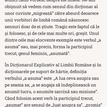
obișnuit să vedem cum sensul din dicționar al
unor cuvinte „migrează” către absurd deoarece
unii vorbitori de limbă română născocesc
sensuri doar de ei știute. Tragic este faptul că le
și folosesc, și de cele mai multe ori, greșit. Unul
dintre cele mai elocvente exemple este verbul „a
asuma” sau, mai precis, forma la participiul
trecut, genul feminin, „asumată”.
În Dicționarul Explicativ al Limbii Române şi în
dicţionarele pe suport de hârtie, definiția
verbului „a asuma” este: „A lua ceva asupra sau
pe seama sa; „a se angaja să îndeplinească un
anumit lucru, o anumite sarcină sau misiune”.
Când folosim acest verb la participiul trecut,
„asumat” are sensul de „luat asupra sa”, „promis”