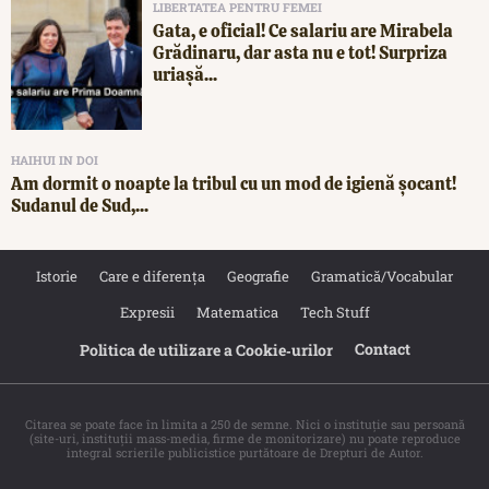
LIBERTATEA PENTRU FEMEI
Gata, e oficial! Ce salariu are Mirabela
Grădinaru, dar asta nu e tot! Surpriza
uriașă...
HAIHUI IN DOI
Am dormit o noapte la tribul cu un mod de igienă șocant!
Sudanul de Sud,...
Istorie
Care e diferența
Geografie
Gramatică/Vocabular
Expresii
Matematica
Tech Stuff
Contact
Politica de utilizare a Cookie‐urilor
Citarea se poate face în limita a 250 de semne. Nici o instituţie sau persoană
(site-uri, instituţii mass-media, firme de monitorizare) nu poate reproduce
integral scrierile publicistice purtătoare de Drepturi de Autor.