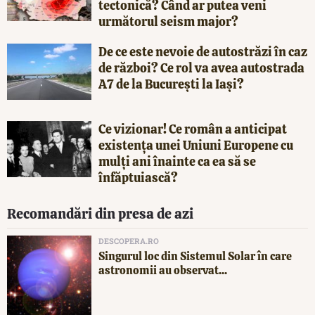
tectonică? Când ar putea veni
următorul seism major?
De ce este nevoie de autostrăzi în caz
de război? Ce rol va avea autostrada
A7 de la București la Iași?
Ce vizionar! Ce român a anticipat
existența unei Uniuni Europene cu
mulți ani înainte ca ea să se
înfăptuiască?
Recomandări din presa de azi
DESCOPERA.RO
Singurul loc din Sistemul Solar în care
astronomii au observat...