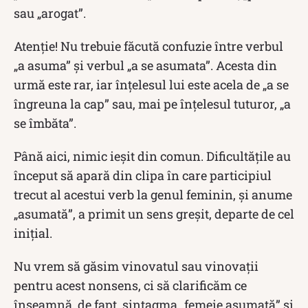
sau „arogat”.
Atenție! Nu trebuie făcută confuzie între verbul
„a asuma” și verbul „a se asumata”. Acesta din
urmă este rar, iar înțelesul lui este acela de „a se
îngreuna la cap” sau, mai pe înțelesul tuturor, „a
se îmbăta”.
Până aici, nimic ieșit din comun. Dificultățile au
început să apară din clipa în care participiul
trecut al acestui verb la genul feminin, și anume
„asumată”, a primit un sens greșit, departe de cel
iniţial.
Nu vrem să găsim vinovatul sau vinovații
pentru acest nonsens, ci să clarificăm ce
înseamnă, de fapt, sintagma „femeie asumată” și