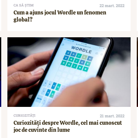
CA SĂ ȘTIM
22 mart. 2022
Cum a ajuns jocul Wordle un fenomen
global?
CURIOZITĂȚI
21 mart. 2022
Curiozități despre Wordle, cel mai cunoscut
joc de cuvinte din lume