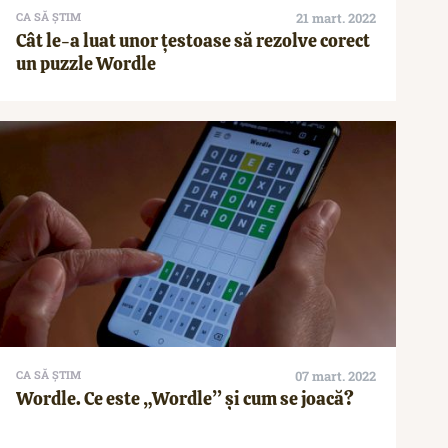
CA SĂ ȘTIM
21 mart. 2022
Cât le-a luat unor țestoase să rezolve corect
un puzzle Wordle
CA SĂ ȘTIM
07 mart. 2022
Wordle. Ce este „Wordle” și cum se joacă?