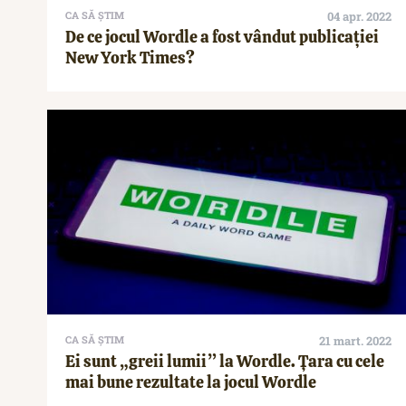
CA SĂ ȘTIM
04 apr. 2022
De ce jocul Wordle a fost vândut publicației
New York Times?
CA SĂ ȘTIM
21 mart. 2022
Ei sunt „greii lumii” la Wordle. Țara cu cele
mai bune rezultate la jocul Wordle