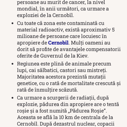
persoane au murit de cancer, la nivel
mondial, în anii următori, ca urmare a
exploziei de la Cernobîl.
Cu toate că zona este contaminată cu
material radioactiv, există aproximativ 5
milioane de persoane care locuiesc în
apropiere de
Cernobîl
. Mulți oameni au
dorit să profite de avantajele compensatorii
oferite de Guvernul de la Kiev.
Regiunea este plină de animale precum
lupi, cai sălbatici, castori sau mistreți.
Majoritatea acestora prezintă mutații
genetice, cu o rată de mortalitate crescută și
rată de înmulțire scăzută.
Ca urmare a scurgerii de radiații, după
explozie, pădurea din apropiere are o tentă
roșie și a fost numită „Pădurea Roșie”.
Aceasta se află la 10 km de centrala de la
Cernobîl. După dezastrul nuclear, copacii