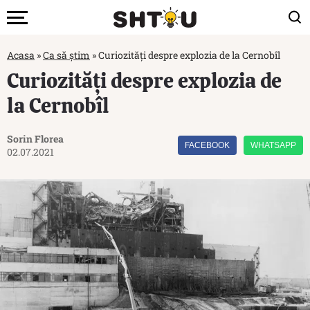
Acasa
»
Ca să știm
»
Curiozități despre explozia de la Cernobîl
Curiozități despre explozia de
la Cernobîl
Sorin Florea
FACEBOOK
WHATSAPP
02.07.2021