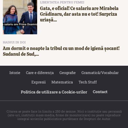
LIBERTATEA PENTRU FEMEI
Gata, e oficial! Ce salariu are Mirabela
Grădinaru, dar asta nu e tot! Surpriza
uriașă...
HAIHUI IN DOI
Am dormit o noapte la tribul cu un mod de igienă șocant!
Sudanul de Sud,...
Istorie
Care e diferența
Geografie
Gramatică/Vocabular
Expresii
Matematica
Tech Stuff
Contact
Politica de utilizare a Cookie‐urilor
Citarea se poate face în limita a 250 de semne. Nici o instituţie sau persoană
(site-uri, instituţii mass-media, firme de monitorizare) nu poate reproduce
integral scrierile publicistice purtătoare de Drepturi de Autor.