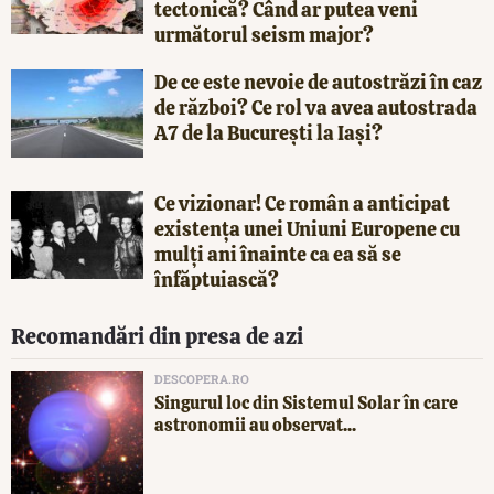
tectonică? Când ar putea veni
următorul seism major?
De ce este nevoie de autostrăzi în caz
de război? Ce rol va avea autostrada
A7 de la București la Iași?
Ce vizionar! Ce român a anticipat
existența unei Uniuni Europene cu
mulți ani înainte ca ea să se
înfăptuiască?
Recomandări din presa de azi
DESCOPERA.RO
Singurul loc din Sistemul Solar în care
astronomii au observat...