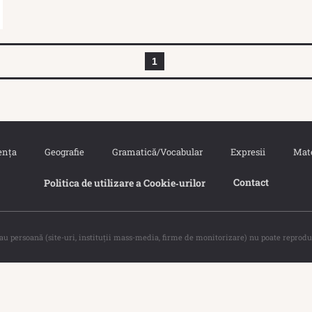
1
ența
Geografie
Gramatică/Vocabular
Expresii
Mat
Contact
Politica de utilizare a Cookie‐urilor
sau persoană (site-uri, instituţii mass-media, firme de monitorizare) nu poate reprodu