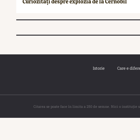
Curiozități despre explozia de la Cernobîl
Istorie
Care e difer
Citarea se poate face în limita a 250 de semne. Nici o instituţie 