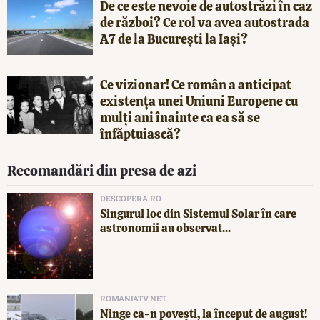
De ce este nevoie de autostrăzi în caz
de război? Ce rol va avea autostrada
A7 de la București la Iași?
Ce vizionar! Ce român a anticipat
existența unei Uniuni Europene cu
mulți ani înainte ca ea să se
înfăptuiască?
Recomandări din presa de azi
DESCOPERA.RO
Singurul loc din Sistemul Solar în care
astronomii au observat...
ROMANIATV.NET
Ninge ca-n povești, la început de august!