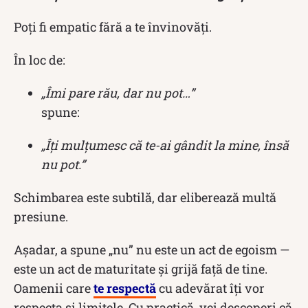
Poți fi empatic fără a te învinovăți.
În loc de:
„Îmi pare rău, dar nu pot…”
spune:
„Îți mulțumesc că te-ai gândit la mine, însă
nu pot.”
Schimbarea este subtilă, dar eliberează multă
presiune.
Așadar, a spune „nu” nu este un act de egoism —
este un act de maturitate și grijă față de tine.
Oamenii care
te respectă
cu adevărat îți vor
respecta și limitele. Cu practică, vei descoperi că