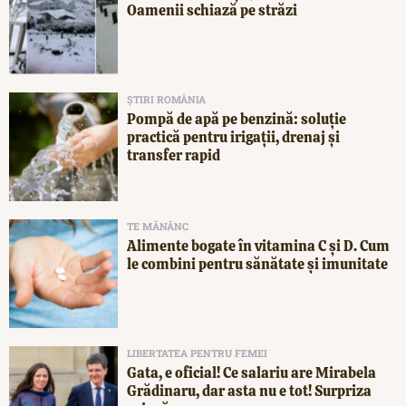
Oamenii schiază pe străzi
ȘTIRI ROMÂNIA
Pompă de apă pe benzină: soluție
practică pentru irigații, drenaj și
transfer rapid
TE MĂNÂNC
Alimente bogate în vitamina C și D. Cum
le combini pentru sănătate și imunitate
LIBERTATEA PENTRU FEMEI
Gata, e oficial! Ce salariu are Mirabela
Grădinaru, dar asta nu e tot! Surpriza