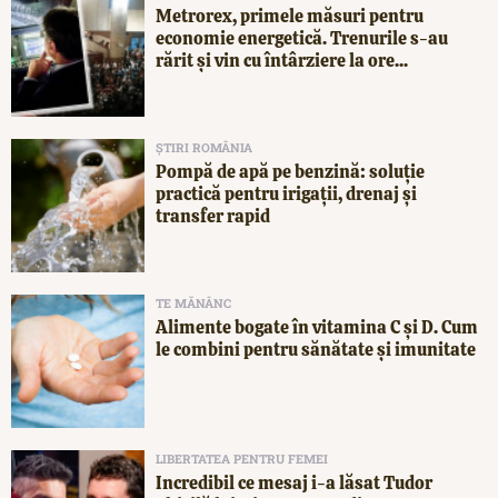
Metrorex, primele măsuri pentru
economie energetică. Trenurile s-au
rărit și vin cu întârziere la ore...
ȘTIRI ROMÂNIA
Pompă de apă pe benzină: soluție
practică pentru irigații, drenaj și
transfer rapid
TE MĂNÂNC
Alimente bogate în vitamina C și D. Cum
le combini pentru sănătate și imunitate
LIBERTATEA PENTRU FEMEI
Incredibil ce mesaj i-a lăsat Tudor