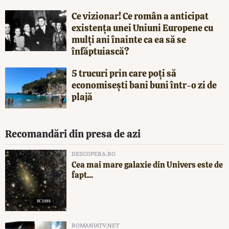
Ce vizionar! Ce român a anticipat
existența unei Uniuni Europene cu
mulți ani înainte ca ea să se
înfăptuiască?
5 trucuri prin care poți să
economisești bani buni într-o zi de
plajă
Recomandări din presa de azi
DESCOPERA.RO
Cea mai mare galaxie din Univers este de
fapt...
ROMANIATV.NET