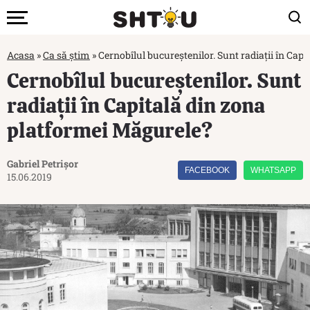
Acasa
»
Ca să știm
»
Cernobîlul bucureștenilor. Sunt radiații în Cap
Cernobîlul bucureștenilor. Sunt
radiații în Capitală din zona
platformei Măgurele?
Gabriel Petrișor
FACEBOOK
WHATSAPP
15.06.2019