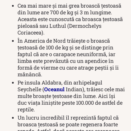
Cea mai mare și mai grea broască țestoasă
din lume are 700 de kg și 3 m lungime.
Aceasta este cunoscută ca broasca ţestoasă
pieloasă sau Luthul (Dermochelys
Coriaceea).
În America de Nord trăiește o broască
țestoasă de 100 de kg și se distinge prin
faptul că are o carapace neuniformă, iar
limba este prevăzută cu un apendice în
formă de vierme cu care atrage peştii şi îi
mănâncă.
Pe insula Aldabra, din arhipelagul
Seychelle (
Oceanul
Indian), trăiesc cele mai
multe broaște țestoase din lume. Aici își
duc viața liniștite peste 100.000 de astfel de
reptile.
Un lucru incredibil îl reprezintă faptul că
broasca țestoasă se poate regenera foarte
repede. Astfel, dacă aceasta are carapacea