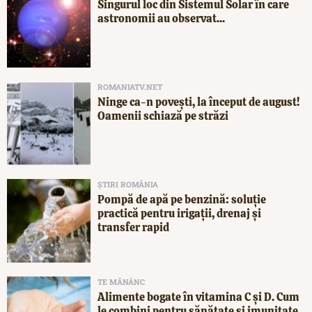
Singurul loc din Sistemul Solar în care
astronomii au observat...
ROMANIATV.NET
Ninge ca-n povești, la început de august!
Oamenii schiază pe străzi
ȘTIRI ROMÂNIA
Pompă de apă pe benzină: soluție
practică pentru irigații, drenaj și
transfer rapid
TE MĂNÂNC
Alimente bogate în vitamina C și D. Cum
le combini pentru sănătate și imunitate