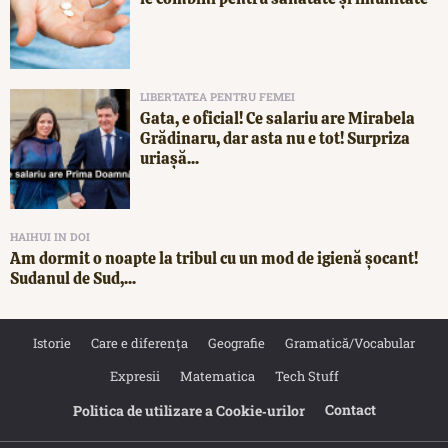
LIBERTATEA PENTRU FEMEI
Gata, e oficial! Ce salariu are Mirabela
Grădinaru, dar asta nu e tot! Surpriza
uriașă...
HAIHUI IN DOI
Am dormit o noapte la tribul cu un mod de igienă șocant!
Sudanul de Sud,...
Istorie
Care e diferența
Geografie
Gramatică/Vocabular
Expresii
Matematica
Tech Stuff
Contact
Politica de utilizare a Cookie‐urilor