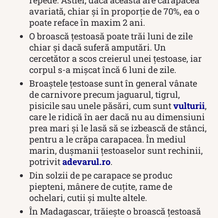
avariată, chiar și în proporție de 70%, ea o
poate reface în maxim 2 ani.
O broască țestoasă poate trăi luni de zile
chiar și dacă suferă amputări. Un
cercetător a scos creierul unei țestoase, iar
corpul s-a mișcat încă 6 luni de zile.
Broaştele ţestoase sunt în general vânate
de carnivore precum jaguarul, tigrul,
pisicile sau unele păsări, cum sunt
vulturii
,
care le ridică în aer dacă nu au dimensiuni
prea mari şi le lasă să se izbească de stânci,
pentru a le crăpa carapacea. În mediul
marin, duşmanii ţestoaselor sunt rechinii,
potrivit
adevarul.ro
.
Din solzii de pe carapace se produc
piepteni, mânere de cuţite, rame de
ochelari, cutii şi multe altele.
În Madagascar, trăiește o broască țestoasă