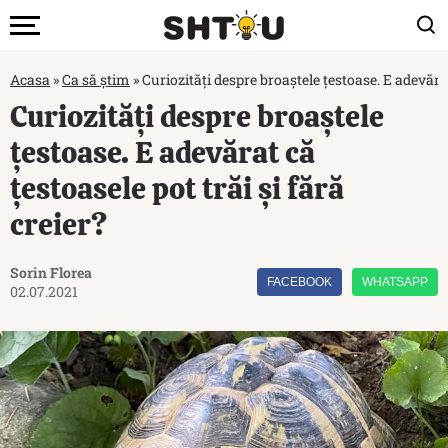
Acasa
»
Ca să știm
»
Curiozități despre broaștele țestoase. E adevărat 
Curiozități despre broaștele
țestoase. E adevărat că
țestoasele pot trăi și fără
creier?
Sorin Florea
FACEBOOK
WHATSAPP
02.07.2021