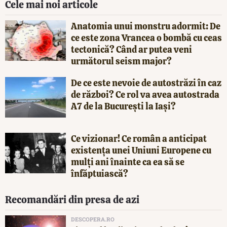
Cele mai noi articole
Anatomia unui monstru adormit: De
ce este zona Vrancea o bombă cu ceas
tectonică? Când ar putea veni
următorul seism major?
De ce este nevoie de autostrăzi în caz
de război? Ce rol va avea autostrada
A7 de la București la Iași?
Ce vizionar! Ce român a anticipat
existența unei Uniuni Europene cu
mulți ani înainte ca ea să se
înfăptuiască?
Recomandări din presa de azi
DESCOPERA.RO