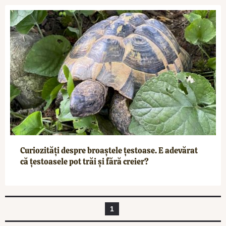
Curiozități despre broaștele țestoase. E adevărat
că țestoasele pot trăi și fără creier?
1