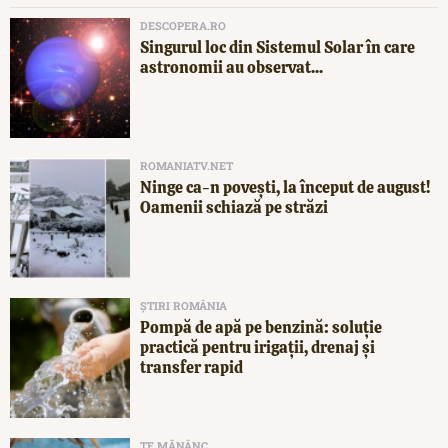
DESCOPERA.RO
Singurul loc din Sistemul Solar în care
astronomii au observat...
ROMANIATV.NET
Ninge ca-n povești, la început de august!
Oamenii schiază pe străzi
ȘTIRI ROMÂNIA
Pompă de apă pe benzină: soluție
practică pentru irigații, drenaj și
transfer rapid
TE MĂNÂNC