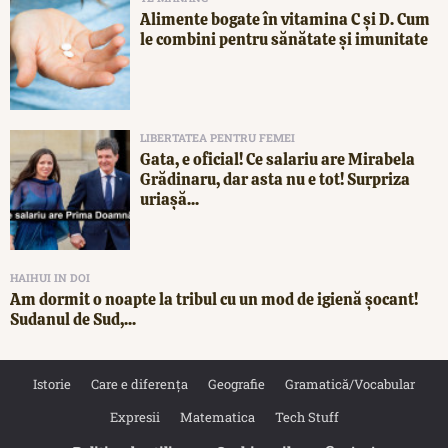
Alimente bogate în vitamina C și D. Cum
le combini pentru sănătate și imunitate
LIBERTATEA PENTRU FEMEI
Gata, e oficial! Ce salariu are Mirabela
Grădinaru, dar asta nu e tot! Surpriza
uriașă...
HAIHUI IN DOI
Am dormit o noapte la tribul cu un mod de igienă șocant!
Sudanul de Sud,...
Istorie
Care e diferența
Geografie
Gramatică/Vocabular
Expresii
Matematica
Tech Stuff