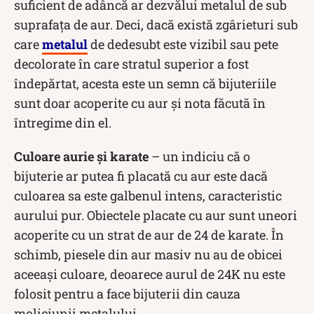
suficient de adâncă ar dezvălui metalul de sub
suprafața de aur. Deci, dacă există zgârieturi sub
care
metalul
de dedesubt este vizibil sau pete
decolorate în care stratul superior a fost
îndepărtat, acesta este un semn că bijuteriile
sunt doar acoperite cu aur și nota făcută în
întregime din el.
Culoare aurie și karate
– un indiciu că o
bijuterie ar putea fi placată cu aur este dacă
culoarea sa este galbenul intens, caracteristic
aurului pur. Obiectele placate cu aur sunt uneori
acoperite cu un strat de aur de 24 de karate. În
schimb, piesele din aur masiv nu au de obicei
aceeași culoare, deoarece aurul de 24K nu este
folosit pentru a face bijuterii din cauza
moliciunii metalului.