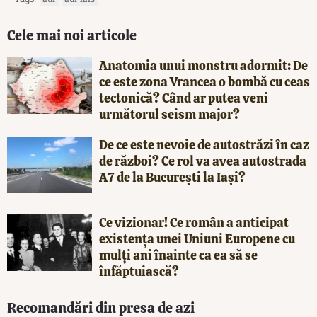
Cele mai noi articole
Anatomia unui monstru adormit: De
ce este zona Vrancea o bombă cu ceas
tectonică? Când ar putea veni
următorul seism major?
De ce este nevoie de autostrăzi în caz
de război? Ce rol va avea autostrada
A7 de la București la Iași?
Ce vizionar! Ce român a anticipat
existența unei Uniuni Europene cu
mulți ani înainte ca ea să se
înfăptuiască?
Recomandări din presa de azi