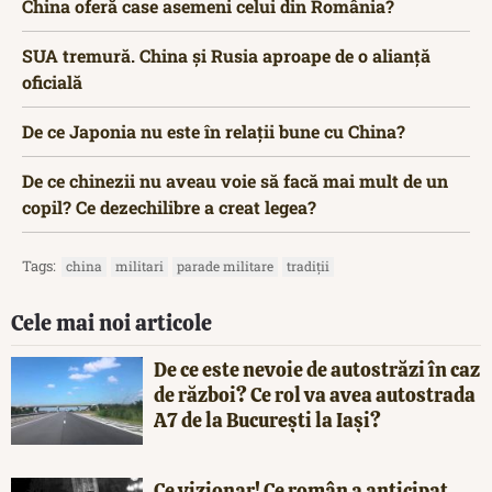
China oferă case asemeni celui din România?
SUA tremură. China și Rusia aproape de o alianță
oficială
De ce Japonia nu este în relații bune cu China?
De ce chinezii nu aveau voie să facă mai mult de un
copil? Ce dezechilibre a creat legea?
Tags:
china
militari
parade militare
tradiții
Cele mai noi articole
De ce este nevoie de autostrăzi în caz
de război? Ce rol va avea autostrada
A7 de la București la Iași?
Ce vizionar! Ce român a anticipat