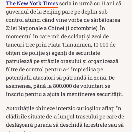
The New York Times
scria în urmă cu 11 ani că
guvernul de la Beijing pare pe deplin sub
control atunci când vine vorba de sărbătoarea
Zilei Naționale a Chinei (1 octombrie). În
momentul în care mii de soldați și zeci de
tancuri trec prin Piața Tiananmen, 10.000 de
ofițeri de poliție și agenți de securitate
patrulează pe străzile orașului și organizează
filtre de control pentru a-i împiedica pe
potențialii atacatori să pătrundă în zonă. De
asemenea, până la 800.000 de voluntari se
înscriu pentru a ajuta la menținerea securității.
Autoritățile chineze interzic curioșilor aflați în
clădirile situate de-a lungul traseului pe care de
desfășoară parada să deschidă ferestrele sau să