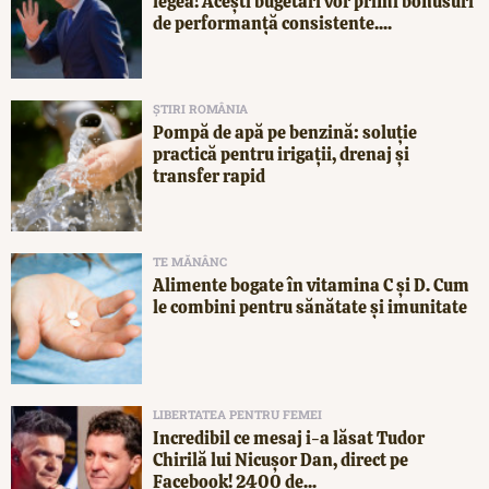
legea! Acești bugetari vor primi bonusuri
de performanță consistente....
ȘTIRI ROMÂNIA
Pompă de apă pe benzină: soluție
practică pentru irigații, drenaj și
transfer rapid
TE MĂNÂNC
Alimente bogate în vitamina C și D. Cum
le combini pentru sănătate și imunitate
LIBERTATEA PENTRU FEMEI
Incredibil ce mesaj i-a lăsat Tudor
Chirilă lui Nicușor Dan, direct pe
Facebook! 2400 de...