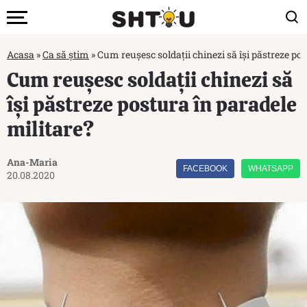
Acasa
»
Ca să știm
»
Cum reușesc soldații chinezi să își păstreze pos
Cum reușesc soldații chinezi să
își păstreze postura în paradele
militare?
Ana-Maria
FACEBOOK
WHATSAPP
20.08.2020