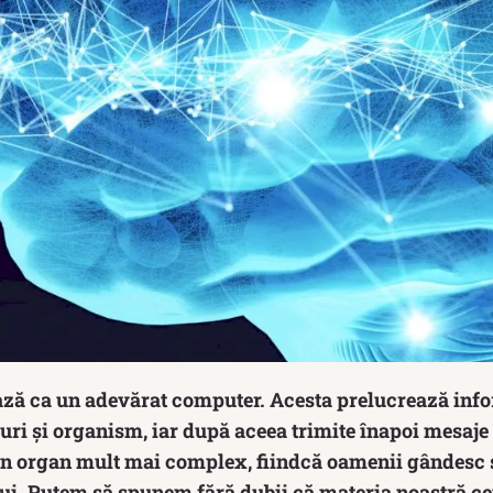
ază ca un adevărat computer. Acesta prelucrează infor
uri și organism, iar după aceea trimite înapoi mesaje 
 un organ mult mai complex, fiindcă oamenii gândesc
lui. Putem să spunem fără dubii că materia noastră ce