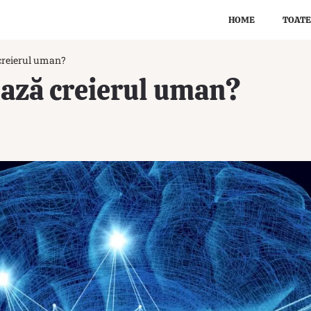
HOME
TOATE
creierul uman?
ază creierul uman?