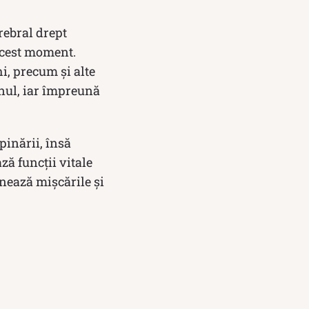
rebral drept
 acest moment.
i, precum și alte
nul, iar împreună
pinării, însă
ză funcții vitale
onează mișcările și