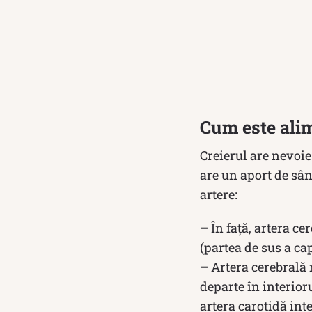
Cum este alim
Creierul are nevoie
are un aport de sân
artere:
–
În față, artera c
(partea de sus a cap
–
Artera cerebrală m
departe în interior
artera carotidă int