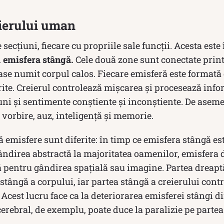
eierului uman
e secțiuni, fiecare cu propriile sale funcții. Acesta este
i
emisfera stângă.
Cele două zone sunt conectate pri
ase numit corpul calos. Fiecare emisferă este formată 
erite. Creierul controlează mișcarea și procesează info
uni și sentimente conștiente și inconștiente. De aseme
vorbire, auz, inteligență și memorie.
ă emisfere sunt diferite: în timp ce emisfera stângă e
ândirea abstractă la majoritatea oamenilor, emisfera 
 pentru gândirea spațială sau imagine. Partea dreaptă
stângă a corpului, iar partea stângă a creierului cont
 Acest lucru face ca la deteriorarea emisferei stângi 
erebral, de exemplu, poate duce la paralizie pe partea