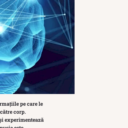
mațiile pe care le
către corp.
 și experimentează
nușie este