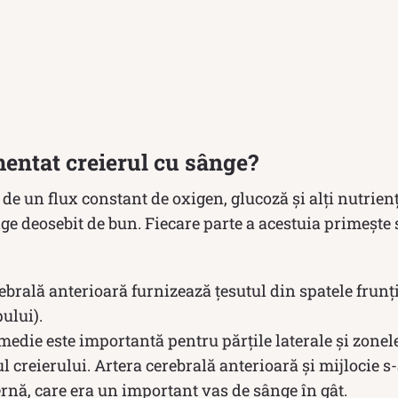
entat creierul cu sânge?
 de un flux constant de oxigen, glucoză și alți nutrienț
ge deosebit de bun. Fiecare parte a acestuia primește 
erebrală anterioară furnizează țesutul din spatele frunț
ului).
edie este importantă pentru părțile laterale și zonele
ul creierului. Artera cerebrală anterioară și mijlocie s
ernă, care era un important vas de sânge în gât.