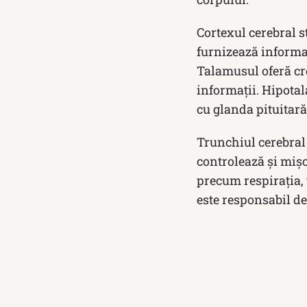
Cortexul cerebral s
furnizează informaț
Talamusul oferă cre
informații. Hipota
cu glanda pituitar
Trunchiul cerebral 
controlează și mișc
precum respirația, 
este responsabil de 