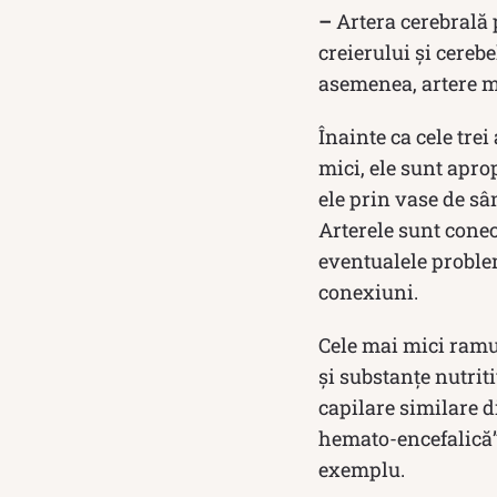
–
Artera cerebrală 
creierului și cerebe
asemenea, artere ma
Înainte ca cele tre
mici, ele sunt aprop
ele prin vase de s
Arterele sunt conec
eventualele probl
conexiuni.
Cele mai mici ramur
și substanțe nutriti
capilare similare 
hemato-encefalică”.
exemplu.