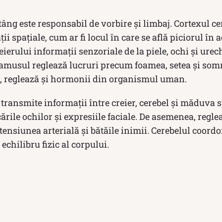
tâng este responsabil de vorbire și limbaj. Cortexul ce
ii spațiale, cum ar fi locul în care se află piciorul în
ierului informații senzoriale de la piele, ochi și urech
lamusul reglează lucruri precum foamea, setea și som
ă, reglează și hormonii din organismul uman.
transmite informații între creier, cerebel și măduva s
ările ochilor și expresiile faciale. De asemenea, reglea
tensiunea arterială și bătăile inimii. Cerebelul coord
echilibru fizic al corpului.