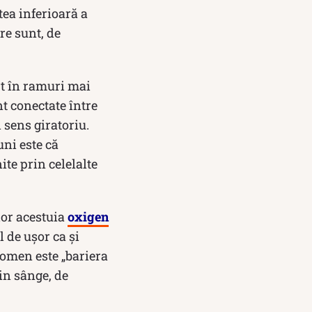
tea inferioară a
re sunt, de
rt în ramuri mai
nt conectate între
sens giratoriu.
uni este că
ite prin celelalte
lor acestuia
oxigen
l de ușor ca și
nomen este „bariera
in sânge, de