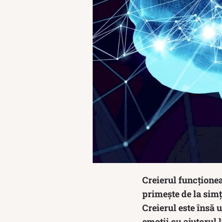
Creierul funcțione
primește de la simț
Creierul este însă
emoții cu ajutorul 