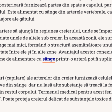
posterioară furnizează partea din spate a capului, par
lul. Este alimentat cu sânge din arterele vertebrale, ca
jore ale gâtului.
i artere să ajungă în regiunea creierului, unde se împa
iate unele de altele sub creier. În această zonă, ele su
ânge mai mici, formând o structură asemănătoare unui 
tate între ele și în alte zone. Avantajul acestor conexi
eme de alimentare cu
sânge
printr-o arteră pot fi suplin
i (capilare) ale arterelor din creier furnizează celule
ve din sânge, dar nu lasă alte substanțe să treacă la fe
din restul corpului. Termenul medical pentru acest fe
 Poate proteja creierul delicat de substanțele toxice d