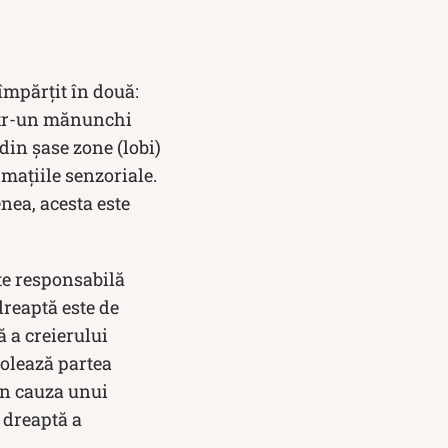
 împărțit în două:
ntr-un mănunchi
din șase zone (lobi)
rmațiile senzoriale.
nea, acesta este
ste responsabilă
dreaptă este de
 a creierului
rolează partea
din cauza unui
 dreaptă a