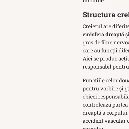
miliarde.
Structura cr
Creierul are diferit
emisfera dreaptă
ș
gros de fibre nervo
care au funcții dif
Aici se produc acți
responsabil pentru 
Funcțiile celor dou
pentru vorbire și g
obicei responsabilă
controlează partea 
dreaptă a corpului.
accident vascular c
corpului.