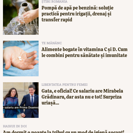
ȘTIRI ROMÂNIA
Pompă de apă pe benzină: soluție
practică pentru irigații, drenaj și
transfer rapid
TE MĂNÂNC
Alimente bogate în vitamina C și D. Cum
le combini pentru sănătate și imunitate
LIBERTATEA PENTRU FEMEI
Gata, e oficial! Ce salariu are Mirabela
Grădinaru, dar asta nu e tot! Surpriza
uriașă...
HAIHUI IN DOI
Am dormit o noapte la tribul cu un mod de igienă șocant!