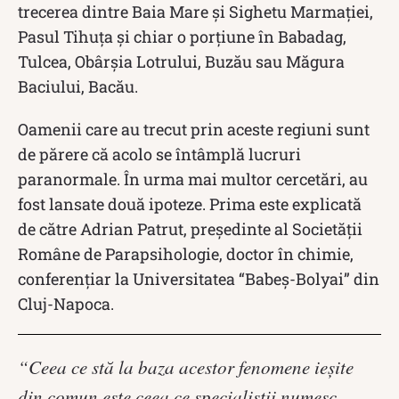
trecerea dintre Baia Mare şi Sighetu Marmaţiei,
Pasul Tihuţa şi chiar o porţiune în Babadag,
Tulcea, Obârşia Lotrului, Buzău sau Măgura
Baciului, Bacău.
Oamenii care au trecut prin aceste regiuni sunt
de părere că acolo se întâmplă lucruri
paranormale. În urma mai multor cercetări, au
fost lansate două ipoteze. Prima este explicată
de către Adrian Patrut, președinte al Societății
Române de Parapsihologie, doctor în chimie,
conferențiar la Universitatea “Babeș-Bolyai” din
Cluj-Napoca.
“Ceea ce stă la baza acestor fenomene ieșite
din comun este ceea ce specialiștii numesc