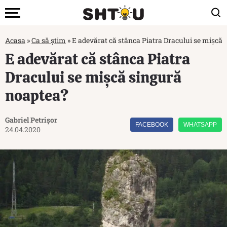
Acasa
»
Ca să știm
»
E adevărat că stânca Piatra Dracului se mișcă
E adevărat că stânca Piatra
Dracului se mișcă singură
noaptea?
Gabriel Petrișor
FACEBOOK
WHATSAPP
24.04.2020