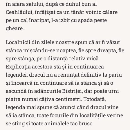
în afara satului, după ce duhul bun al
Ceahlăului, înfăţişat ca un tânăr voinic călare
pe un cal înaripat, l-a izbit cu spada peste
gheare.
Localnicii din zilele noastre spun că ar fi văzut
stânca mişcându-se noap­tea, fie spre dreapta, fie
spre stânga, pe o distanţă relativ mică.
Explicația acestora stă și în continuarea
legendei: dracul nu a renunţat definitiv la pariu
și încearcă în continuare să ia stânca şi să o
ascundă în adâncurile Bistriței, dar poate urni
piatra numai câțiva centimetri. Totodată,
legenda mai spune că atunci când dracul vine
să ia stânca, toate focurile din localităţile vecine
se sting şi toate animalele tac brusc.