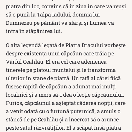
piatra din loc, convins că în ziua în care va reuși
să o pună la Talpa Iadului, domnia lui
Dumnezeu pe pământ va sfârși și Lumea va
intra în stăpânirea lui.
O alta legendă legată de Piatra Dracului vorbeşte
despre existența unui căpcăun care trăia pe
Vârful Ceahlău. El era cel care ademenea
tinerele pe platoul muntelui şi le transforma
ulterior în stane de piatră. Un tată al cărei fiică
fusese răpită de căpcăun a adunat mai mulţi
localnici şi a mers să-i dea o lecție căpcăunului.
Furios, căpcăunul a aşteptat căderea nopţii, care
a venit odată cu o furtună puternică, a smuls o
stâncă de pe Ceahlău şi a încercat să o arunce
peste satul răzvrătiţilor. El a scăpat însă piatra