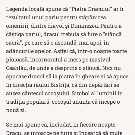
Legenda locală spune că ”Piatra Dracului” ar fi
rezultatul unui pariu pentru stăpânirea
omenirii, dintre diavol şi Dumnezeu. Pentru a
câștiga pariul, dracul trebuia să fure o ”stâncă
sacră”, pe care să o ascundă, mai apoi, în
adâncurile apelor. Astfel că, într-o noapte foarte
ploioasă, încornoratul a mers pe masivul
Ceahlău, de unde a desprins o stâncă. Nici nu
apucase dracul să ia piatra în gheare și să apuce
în direcția râului Bistrița, că din depărtări se
auzea cântecul cocoșului. Simbol al luminii în
tradiția populară, cocoșul anunța că începe o
nouă zi.
Se mai spune că, înciudat, în fiecare noapte
Dracul se întoarce pe furiș și încearcă să mute