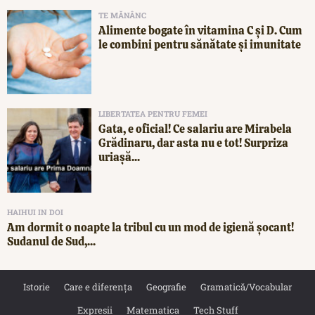
TE MĂNÂNC
Alimente bogate în vitamina C și D. Cum
le combini pentru sănătate și imunitate
LIBERTATEA PENTRU FEMEI
Gata, e oficial! Ce salariu are Mirabela
Grădinaru, dar asta nu e tot! Surpriza
uriașă...
HAIHUI IN DOI
Am dormit o noapte la tribul cu un mod de igienă șocant!
Sudanul de Sud,...
Istorie
Care e diferența
Geografie
Gramatică/Vocabular
Expresii
Matematica
Tech Stuff