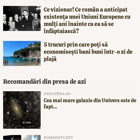
Ce vizionar! Ce român a anticipat
existența unei Uniuni Europene cu
mulți ani înainte ca ea să se
înfăptuiască?
5 trucuri prin care poți să
economisești bani buni într-o zi de
plajă
Recomandări din presa de azi
DESCOPERA.RO
Cea mai mare galaxie din Univers este de
fapt...
ROMANIATV.NET