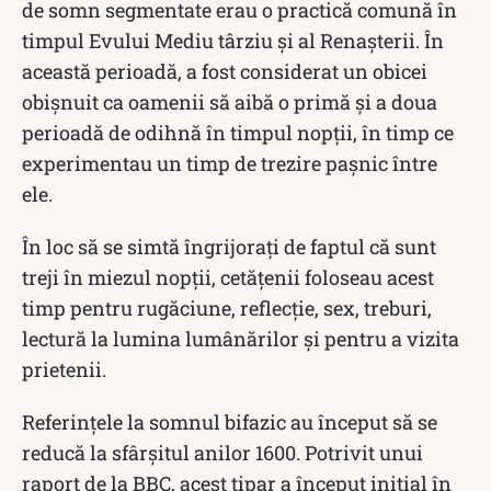
de somn segmentate erau o practică comună în
timpul Evului Mediu târziu și al Renașterii. În
această perioadă, a fost considerat un obicei
obișnuit ca oamenii să aibă o primă și a doua
perioadă de odihnă în timpul nopții, în timp ce
experimentau un timp de trezire pașnic între
ele.
În loc să se simtă îngrijorați de faptul că sunt
treji în miezul nopții, cetățenii foloseau acest
timp pentru rugăciune, reflecție, sex, treburi,
lectură la lumina lumânărilor și pentru a vizita
prietenii.
Referințele la somnul bifazic au început să se
reducă la sfârșitul anilor 1600. Potrivit unui
raport de la BBC, acest tipar a început inițial în