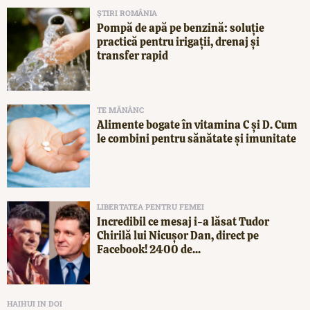
ȘTIRI ROMÂNIA
Pompă de apă pe benzină: soluție
practică pentru irigații, drenaj și
transfer rapid
TE MĂNÂNC
Alimente bogate în vitamina C și D. Cum
le combini pentru sănătate și imunitate
LIBERTATEA PENTRU FEMEI
Incredibil ce mesaj i-a lăsat Tudor
Chirilă lui Nicușor Dan, direct pe
Facebook! 2400 de...
HAIHUI IN DOI