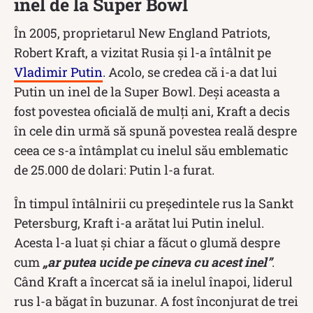
inel de la Super Bowl
În 2005, proprietarul New England Patriots,
Robert Kraft, a vizitat Rusia și l-a întâlnit pe
Vladimir Putin
. Acolo, se credea că i-a dat lui
Putin un inel de la Super Bowl. Deși aceasta a
fost povestea oficială de mulți ani, Kraft a decis
în cele din urmă să spună povestea reală despre
ceea ce s-a întâmplat cu inelul său emblematic
de 25.000 de dolari: Putin l-a furat.
În timpul întâlnirii cu președintele rus la Sankt
Petersburg, Kraft i-a arătat lui Putin inelul.
Acesta l-a luat și chiar a făcut o glumă despre
cum
„ar putea ucide pe cineva cu acest inel”
.
Când Kraft a încercat să ia inelul înapoi, liderul
rus l-a băgat în buzunar. A fost înconjurat de trei