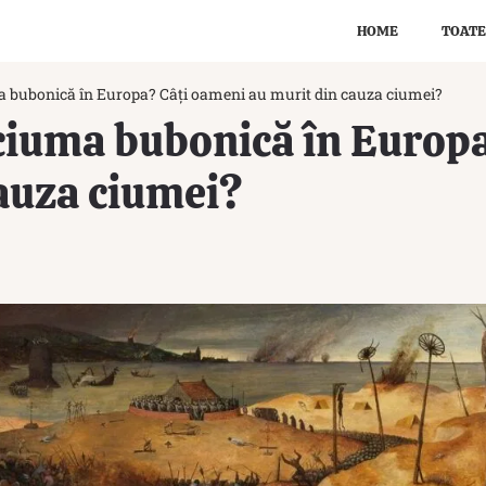
HOME
TOATE
 bubonică în Europa? Câți oameni au murit din cauza ciumei?
ciuma bubonică în Europ
auza ciumei?