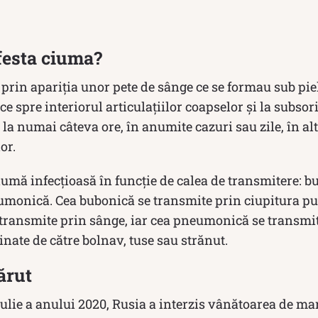
esta ciuma?
prin apariția unor pete de sânge ce se formau sub pie
e spre interiorul articulațiilor coapselor și la subsor
 la numai câteva ore, în anumite cazuri sau zile, în al
or.
ciumă infecțioasă în funcție de calea de transmitere: b
monică. Cea bubonică se transmite prin ciupitura puri
 transmite prin sânge, iar cea pneumonică se transmit
inate de către bolnav, tuse sau strănut.
ărut
iulie a anului 2020, Rusia a interzis vânătoarea de m