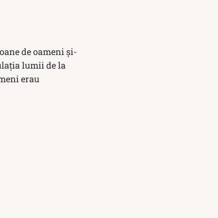
lioane de oameni și-
ația lumii de la
ameni erau