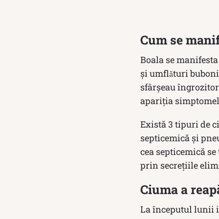
Cum se manif
Boala se manifesta 
și umflǎturi bubonic
sfârșeau îngrozitor
apariția simptomel
Există 3 tipuri de 
septicemică și pneu
cea septicemică se
prin secrețiile elim
Ciuma a reap
La începutul lunii 