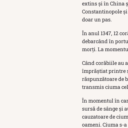
extins și în China 
Constantinopole și 
doar un pas.
În anul 1347, 12 cor
debarcând în portul
morți. La momentul
Când corăbiile au a
împrăștiat printre ș
răspunzătoare de bo
transmis ciuma cel
În momentul în care
sursă de sânge și a
cauzatoare de cium
oameni. Ciuma s-a r