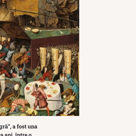
ră”, a fost una
 ani, între o