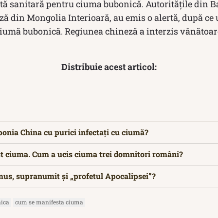
rtă sanitară pentru ciuma bubonică. Autoritățile din 
ă din Mongolia Interioară, au emis o alertă, după ce u
ciumă bubonică. Regiunea chineză a interzis vânătoa
Distribuie acest articol:
nia China cu purici infectați cu ciumă?
ost ciuma. Cum a ucis ciuma trei domnitori români?
mus, supranumit și „profetul Apocalipsei”?
ica
cum se manifesta ciuma