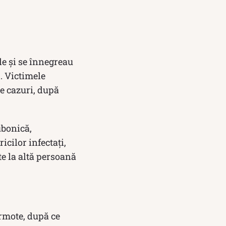
le și se înnegreau
i. Victimele
te cazuri, după
ubonică,
cilor infectați,
e la altă persoană
armote, după ce