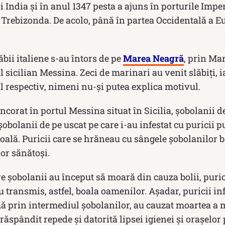
și India și în anul 1347 pesta a ajuns în porturile Imp
Trebizonda. De acolo, până în partea Occidentală a Eu
ăbii italiene s-au întors de pe
Marea Neagră
, prin Ma
 sicilian Messina. Zeci de marinari au venit slăbiți, i
 respectiv, nimeni nu-și putea explica motivul.
ncorat în portul Messina situat în Sicilia, șobolanii d
obolanii de pe uscat pe care i-au infestat cu puricii p
ală. Puricii care se hrăneau cu sângele șobolanilor b
or sănătoși.
 șobolanii au început să moară din cauza bolii, purici
u transmis, astfel, boala oamenilor. Așadar, puricii inf
ă prin intermediul șobolanilor, au cauzat moartea a 
ăspândit repede și datorită lipsei igienei și orașelor