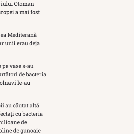
eriului Otoman
ropei a mai fost
rea Mediterană
ar unii erau deja
e pe vase s-au
urtători de bacteria
olnavi le-au
i au căutat altă
ectați cu bacteria
milioane de
 pline de gunoaie