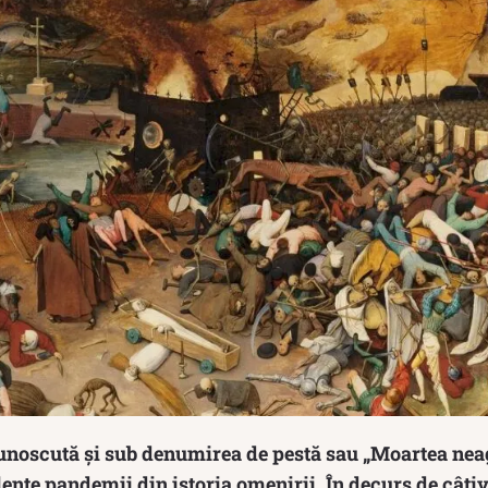
noscută și sub denumirea de pestă sau „Moartea neag
lente pandemii din istoria omenirii. În decurs de câțiva