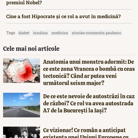
premiul Nobel?
Cine a fost Hipocrate și ce rol a avut în medicină?
Tags:
diabet
insulina
medicina
nicolae constantin paulescu
Cele mai noi articole
Anatomia unui monstru adormit: De
ce este zona Vrancea o bombă cu ceas
tectonică? Când ar putea veni
următorul seism major?
De ce este nevoie de autostrăzi în caz
de război? Ce rol va avea autostrada
A7 de la București la Iași?
Ce vizionar! Ce român a anticipat
existența unei Uniuni Europene cu