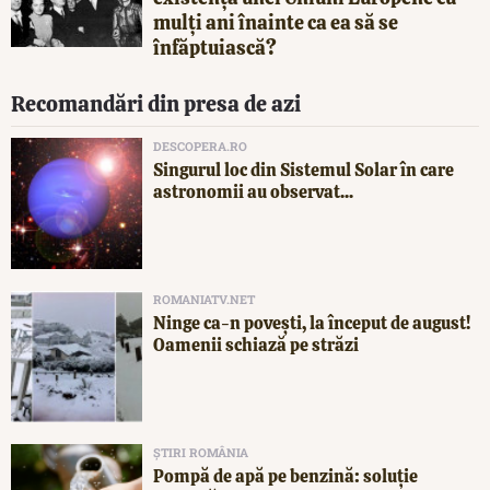
mulți ani înainte ca ea să se
înfăptuiască?
Recomandări din presa de azi
DESCOPERA.RO
Singurul loc din Sistemul Solar în care
astronomii au observat...
ROMANIATV.NET
Ninge ca-n povești, la început de august!
Oamenii schiază pe străzi
ȘTIRI ROMÂNIA
Pompă de apă pe benzină: soluție