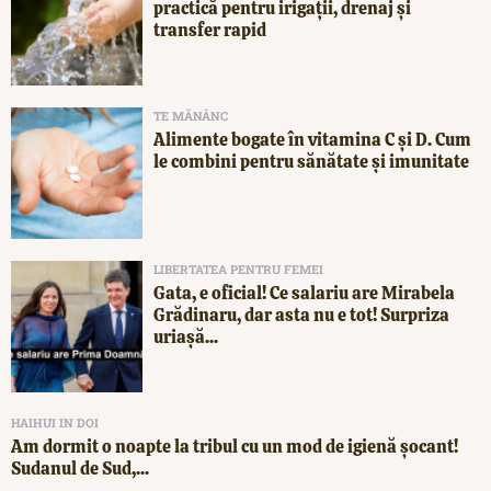
practică pentru irigații, drenaj și
transfer rapid
TE MĂNÂNC
Alimente bogate în vitamina C și D. Cum
le combini pentru sănătate și imunitate
LIBERTATEA PENTRU FEMEI
Gata, e oficial! Ce salariu are Mirabela
Grădinaru, dar asta nu e tot! Surpriza
uriașă...
HAIHUI IN DOI
Am dormit o noapte la tribul cu un mod de igienă șocant!
Sudanul de Sud,...