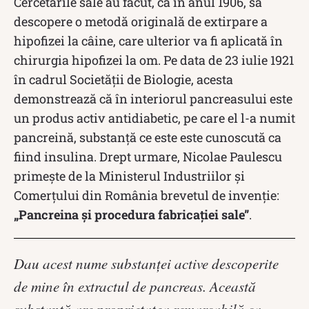
Cercetările sale au făcut, ca în anul 1906, să
descopere o metodă originală de extirpare a
hipofizei la câine, care ulterior va fi aplicată în
chirurgia hipofizei la om. Pe data de 23 iulie 1921
în cadrul Societății de Biologie, acesta
demonstrează că în interiorul pancreasului este
un produs activ antidiabetic, pe care el l-a numit
pancreină, substanţă ce este este cunoscută ca
fiind insulina. Drept urmare, Nicolae Paulescu
primește de la Ministerul Industriilor şi
Comerţului din România brevetul de invenţie:
„Pancreina și procedura fabricației sale”
.
Dau acest nume substanţei active descoperite
de mine în extractul de pancreas. Această
substanţă are proprietatea remarcabilă ca,