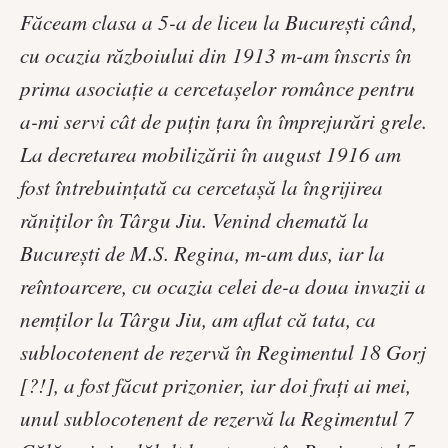
Făceam clasa a 5-a de liceu la Bucureşti când,
cu ocazia războiului din 1913 m-am înscris în
prima asociaţie a cercetaşelor românce pentru
a-mi servi cât de puţin ţara în împrejurări grele.
La decretarea mobilizării în august 1916 am
fost întrebuinţată ca cercetaşă la îngrijirea
răniţilor în Târgu Jiu. Venind chemată la
Bucureşti de M.S. Regina, m-am dus, iar la
reîntoarcere, cu ocazia celei de-a doua invazii a
nemţilor la Târgu Jiu, am aflat că tata, ca
sublocotenent de rezervă în Regimentul 18 Gorj
[?!], a fost făcut prizonier, iar doi fraţi ai mei,
unul sublocotenent de rezervă la Regimentul 7