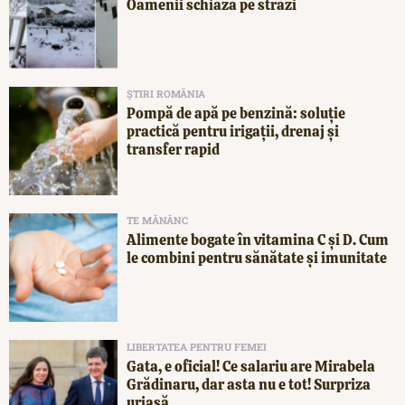
Oamenii schiază pe străzi
ȘTIRI ROMÂNIA
Pompă de apă pe benzină: soluție
practică pentru irigații, drenaj și
transfer rapid
TE MĂNÂNC
Alimente bogate în vitamina C și D. Cum
le combini pentru sănătate și imunitate
LIBERTATEA PENTRU FEMEI
Gata, e oficial! Ce salariu are Mirabela
Grădinaru, dar asta nu e tot! Surpriza
uriașă...