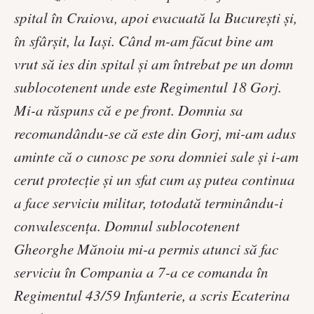
spital în Craiova, apoi evacuată la Bucureşti şi,
în sfârşit, la Iaşi. Când m-am făcut bine am
vrut să ies din spital şi am întrebat pe un domn
sublocotenent unde este Regimentul 18 Gorj.
Mi-a răspuns că e pe front. Domnia sa
recomandându-se că este din Gorj, mi-am adus
aminte că o cunosc pe sora domniei sale şi i-am
cerut protecţie şi un sfat cum aş putea continua
a face serviciu militar, totodată terminându-i
convalescenţa. Domnul sublocotenent
Gheorghe Mănoiu mi-a permis atunci să fac
serviciu în Compania a 7-a ce comanda în
Regimentul 43/59 Infanterie, a scris Ecaterina