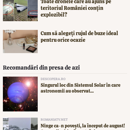
Toate dronele care au ajuns pe
teritoriul României conțin
explozibil?
Cum să alegeți rujul de buze ideal
pentru orice ocazie
Recomandări din presa de azi
DESCOPERA.RO
Singurul loc din Sistemul Solar în care
astronomii au observat...
ROMANIATV.NET
Ninge ca-n povești, la început de august!