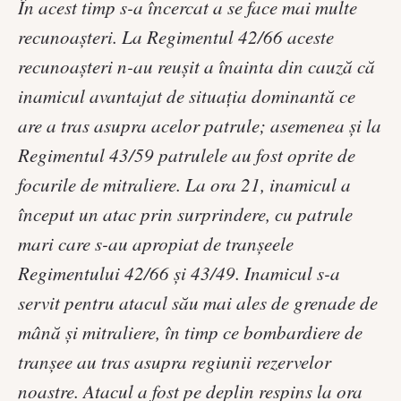
În acest timp s-a încercat a se face mai multe
recunoaşteri. La Regimentul 42/66 aceste
recunoaşteri n-au reuşit a înainta din cauză că
inamicul avantajat de situaţia dominantă ce
are a tras asupra acelor patrule; asemenea şi la
Regimentul 43/59 patrulele au fost oprite de
focurile de mitraliere. La ora 21, inamicul a
început un atac prin surprindere, cu patrule
mari care s-au apropiat de tranşeele
Regimentului 42/66 şi 43/49. Inamicul s-a
servit pentru atacul său mai ales de grenade de
mână şi mitraliere, în timp ce bombardiere de
tranşee au tras asupra regiunii rezervelor
noastre. Atacul a fost pe deplin respins la ora