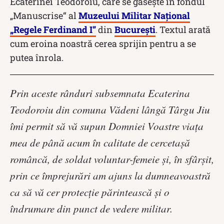
Ecaterinei Teodoroiu, care se găsește în fondul
„Manuscrise“ al
Muzeului Militar Naţional
„Regele Ferdinand I”
din
Bucureşti
. Textul arată
cum eroina noastră cerea sprijin pentru a se
putea înrola.
Prin aceste rânduri subsemnata Ecaterina
Teodoroiu din comuna Vădeni lângă Târgu Jiu
îmi permit să vă supun Domniei Voastre viaţa
mea de până acum în calitate de cercetaşă
româncă, de soldat voluntar-femeie şi, în sfârşit,
prin ce împrejurări am ajuns la dumneavoastră
ca să vă cer protecţie părintească şi o
îndrumare din punct de vedere militar.