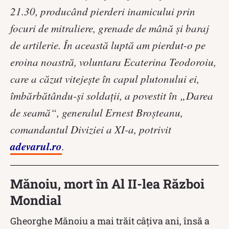
21.30, producând pierderi inamicului prin
focuri de mitraliere, grenade de mână şi baraj
de artilerie. În această luptă am pierdut-o pe
eroina noastră, voluntara Ecaterina Teodoroiu,
care a căzut vitejeşte în capul plutonului ei,
îmbărbătându-şi soldaţii, a povestit în „Darea
de seamă“, generalul Ernest Broşteanu,
comandantul Diviziei a XI-a, potrivit
adevarul.ro
.
Mănoiu, mort în Al II-lea Război
Mondial
Gheorghe Mănoiu a mai trăit câțiva ani, însă a