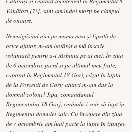
Călăraşi şi celălalt locotenent în Regimentul 5
Vânători [?!], sunt amândoi morţi pe câmpul
de onoare.
Nemaigăsind nici pe mama mea şi lipsită de
orice ajutor, m-am hotărât a mă înscrie
voluntară pentru a-i răzbuna pe ai mei. În ziua
de 6 octombrie pierd şi pe ultimul meu frate,
caporal în Regimentul 18 Gorj, căzut în lupta
de la Porcenii de Gorj; atunci m-am dus la
domnul colonel Jipa, comandantul
Regimentului 18 Gorj, cerându-i voie să lupt în
Regimentul domniei sale. Cu începere din ziua
de 7 octombrie am luat parte la lupte în tranşee