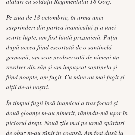
alături cu soldaţii Regimentului 18 Gorj.
Pe ziua de 18 octombrie, în urma unei
surprinderi din partea inamicului şi a unei
scurte lupte, am fost luată prizonieră. Puţin
după aceea fiind escortată de o santinelă
germană, am scos neobservată de nimeni un
revolver din sân şi am împuşcat santinela şi
fiind noapte, am fugit. Cu mine au mai fugit şi
alţii de-ai noştri.
În timpul fugii însă inamicul a tras focuri şi
două gloanţe m-au nimerit, rănindu-mă uşor în
piciorul drept. Nouă zile mai pe urmă spărturi
de obuz m-au rănit în coapsă. Am fost dusă la