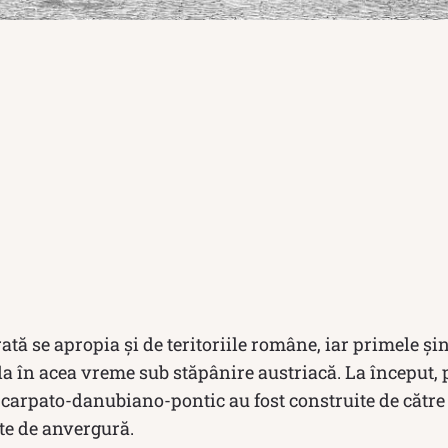
rată se apropia și de teritoriile române, iar primele șin
fla în acea vreme sub stăpânire austriacă. La început, 
l carpato-danubiano-pontic au fost construite de cătr
te de anvergură.