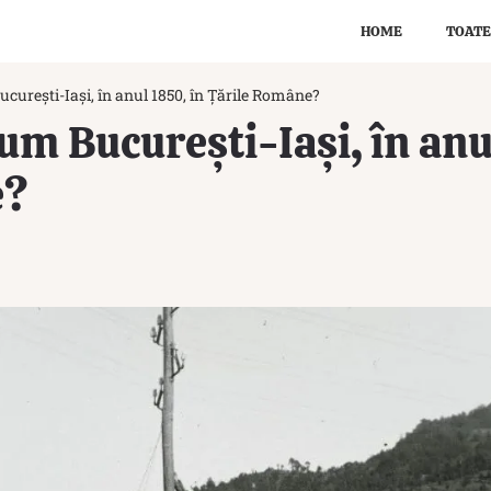
HOME
TOATE
curești-Iași, în anul 1850, în Țările Române?
um București-Iași, în anu
e?