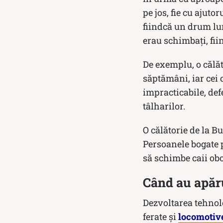
pe jos, fie cu ajuto
fiindcă un drum lu
erau schimbați, fiin
De exemplu, o călă
săptămâni, iar cei 
impracticabile, def
tâlharilor.
O călătorie de la Bu
Persoanele bogate p
să schimbe caii obo
Când au apăr
Dezvoltarea tehnol
ferate și
locomotiv