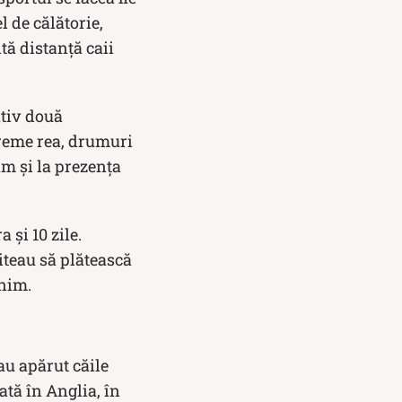
l de călătorie,
ă distanță caii
ativ două
vreme rea, drumuri
um și la prezența
 și 10 zile.
miteau să plătească
inim.
au apărut căile
ată în Anglia, în