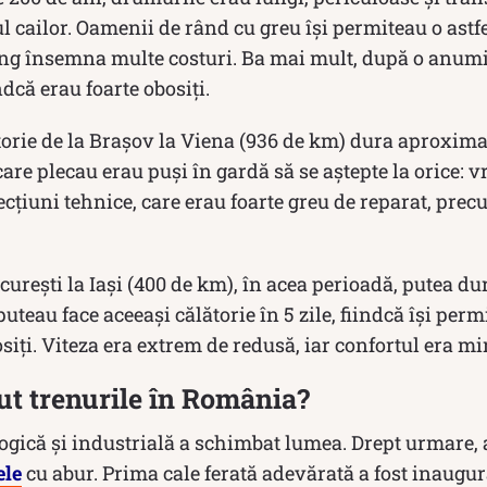
rul cailor. Oamenii de rând cu greu își permiteau o astfe
ng însemna multe costuri. Ba mai mult, după o anumit
dcă erau foarte obosiți.
torie de la Brașov la Viena (936 de km) dura aproxim
care plecau erau puși în gardă să se aștepte la orice: 
ecțiuni tehnice, care erau foarte greu de reparat, prec
curești la Iași (400 de km), în acea perioadă, putea dura
uteau face aceeași călătorie în 5 zile, fiindcă își per
siți. Viteza era extrem de redusă, iar confortul era m
ut trenurile în România?
ogică și industrială a schimbat lumea. Drept urmare, 
ele
cu abur. Prima cale ferată adevărată a fost inaugur