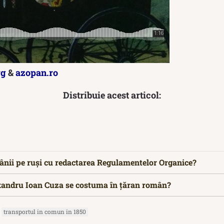
rg
&
azopan.ro
Distribuie acest articol:
ânii pe ruşi cu redactarea Regulamentelor Organice?
xandru Ioan Cuza se costuma în țăran român?
transportul in comun in 1850