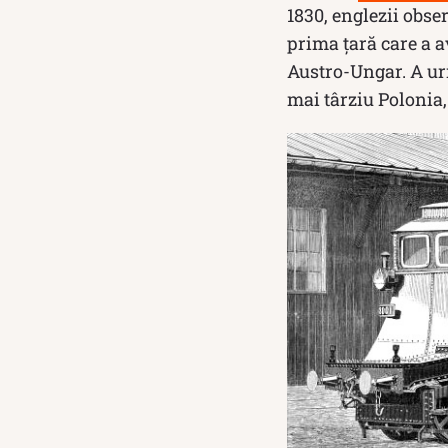
1830, englezii obse
prima țară care a a
Austro-Ungar. A urm
mai târziu Polonia,