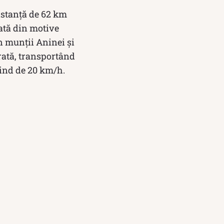
distanță de 62 km
zată din motive
 munții Aninei și
erată, transportând
iind de 20 km/h.