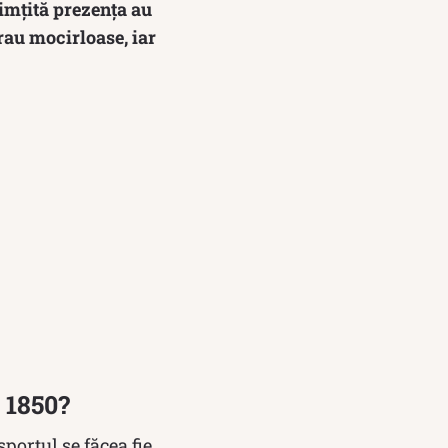
simțită prezența au
erau mocirloase, iar
l 1850?
portul se făcea fie