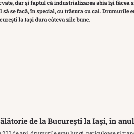
cvate, dar și faptul că industrializarea abia își făcea 
l să se facă, în special, cu trăsura cu cai. Drumurile 
curești la Iași dura câteva zile bune.
lătorie de la București la Iași, în anu
200 de ani, drumurile erau lungi, periculoase și trans