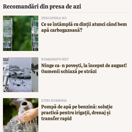
Recomandări din presa de azi
DESCOPERA.RO
Ce se întâmplă cu dinții atunci când bem
apă carbogazoasă?
ROMANIATV.NET
Ninge ca-n povești, la început de august!
Oamenii schiază pe străzi
ȘTIRI ROMÂNIA
Pompă de apă pe benzină: soluție
practică pentru irigații, drenaj și
transfer rapid