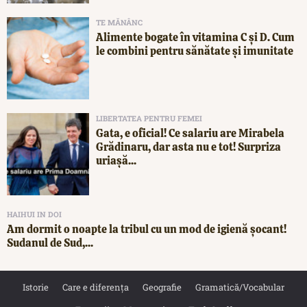
TE MĂNÂNC
Alimente bogate în vitamina C și D. Cum
le combini pentru sănătate și imunitate
LIBERTATEA PENTRU FEMEI
Gata, e oficial! Ce salariu are Mirabela
Grădinaru, dar asta nu e tot! Surpriza
uriașă...
HAIHUI IN DOI
Am dormit o noapte la tribul cu un mod de igienă șocant!
Sudanul de Sud,...
Istorie
Care e diferența
Geografie
Gramatică/Vocabular