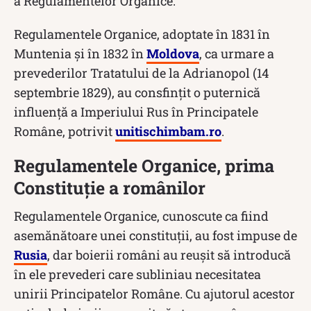
a Regulamentelor Organice.
Regulamentele Organice, adoptate în 1831 în
Muntenia şi în 1832 în
Moldova
, ca urmare a
prevederilor Tratatului de la Adrianopol (14
septembrie 1829), au consfinţit o puternică
influenţă a Imperiului Rus în Principatele
Române, potrivit
unitischimbam.ro
.
Regulamentele Organice, prima
Constituție a românilor
Regulamentele Organice, cunoscute ca fiind
asemănătoare unei constituții, au fost impuse de
Rusia
, dar boierii români au reușit să introducă
în ele prevederi care subliniau necesitatea
unirii Principatelor Române. Cu ajutorul acestor