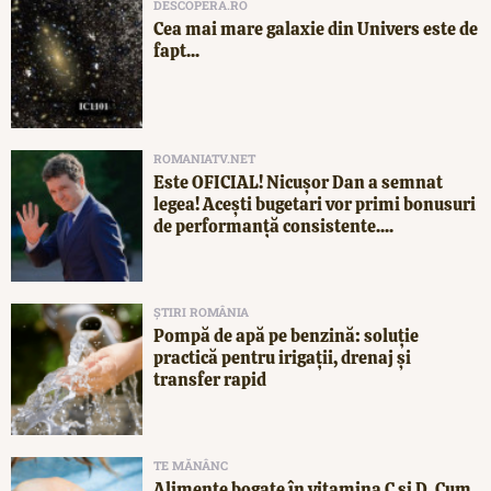
DESCOPERA.RO
Cea mai mare galaxie din Univers este de
fapt...
ROMANIATV.NET
Este OFICIAL! Nicușor Dan a semnat
legea! Acești bugetari vor primi bonusuri
de performanță consistente....
ȘTIRI ROMÂNIA
Pompă de apă pe benzină: soluție
practică pentru irigații, drenaj și
transfer rapid
TE MĂNÂNC
Alimente bogate în vitamina C și D. Cum