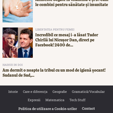
le combini pentru sănătate și imunitate
LIBERTATEA PENTRU FEMEI
Incredibil ce mesaj i-a lăsat Tudor
Chirilă lui Nicușor Dan, direct pe
Facebook! 2400 de...
HAIHUI IN DOI
Am dormit o noapte la tribul cu un mod de igienă șocant!
Sudanul de Sud,...
Istorie
Care e diferența
Geografie
Gramatică/Vocabular
Expresii
Matematica
Tech Stuff
Contact
Politica de utilizare a Cookie‐urilor