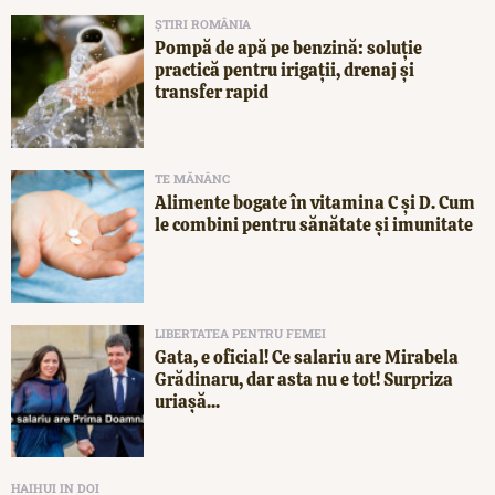
ȘTIRI ROMÂNIA
Pompă de apă pe benzină: soluție
practică pentru irigații, drenaj și
transfer rapid
TE MĂNÂNC
Alimente bogate în vitamina C și D. Cum
le combini pentru sănătate și imunitate
LIBERTATEA PENTRU FEMEI
Gata, e oficial! Ce salariu are Mirabela
Grădinaru, dar asta nu e tot! Surpriza
uriașă...
HAIHUI IN DOI